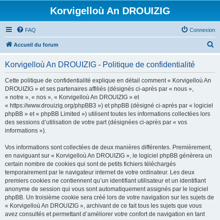
Korvigelloù An DROUIZIG
FAQ
Connexion
R
Accueil du forum
e
Korvigelloù An DROUIZIG - Politique de confidentialité
c
h
Cette politique de confidentialité explique en détail comment « Korvigelloù An
DROUIZIG » et ses partenaires affiliés (désignés ci-après par « nous »,
e
« notre », « nos », « Korvigelloù An DROUIZIG » et
r
« https://www.drouizig.org/phpBB3 ») et phpBB (désigné ci-après par « logiciel
phpBB » et « phpBB Limited ») utilisent toutes les informations collectées lors
c
des sessions d’utilisation de votre part (désignées ci-après par « vos
h
informations »).
e
Vos informations sont collectées de deux manières différentes. Premièrement,
r
en naviguant sur « Korvigelloù An DROUIZIG », le logiciel phpBB génèrera un
certain nombre de cookies qui sont de petits fichiers téléchargés
temporairement par le navigateur internet de votre ordinateur. Les deux
premiers cookies ne contiennent qu’un identifiant utilisateur et un identifiant
anonyme de session qui vous sont automatiquement assignés par le logiciel
phpBB. Un troisième cookie sera créé lors de votre navigation sur les sujets de
« Korvigelloù An DROUIZIG », archivant de ce fait tous les sujets que vous
avez consultés et permettant d’améliorer votre confort de navigation en tant