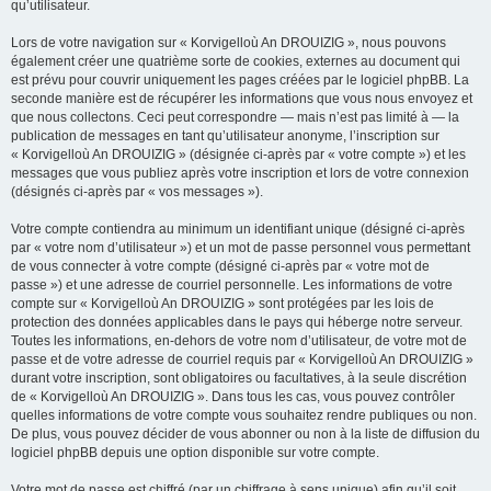
qu’utilisateur.
Lors de votre navigation sur « Korvigelloù An DROUIZIG », nous pouvons
également créer une quatrième sorte de cookies, externes au document qui
est prévu pour couvrir uniquement les pages créées par le logiciel phpBB. La
seconde manière est de récupérer les informations que vous nous envoyez et
que nous collectons. Ceci peut correspondre — mais n’est pas limité à — la
publication de messages en tant qu’utilisateur anonyme, l’inscription sur
« Korvigelloù An DROUIZIG » (désignée ci-après par « votre compte ») et les
messages que vous publiez après votre inscription et lors de votre connexion
(désignés ci-après par « vos messages »).
Votre compte contiendra au minimum un identifiant unique (désigné ci-après
par « votre nom d’utilisateur ») et un mot de passe personnel vous permettant
de vous connecter à votre compte (désigné ci-après par « votre mot de
passe ») et une adresse de courriel personnelle. Les informations de votre
compte sur « Korvigelloù An DROUIZIG » sont protégées par les lois de
protection des données applicables dans le pays qui héberge notre serveur.
Toutes les informations, en-dehors de votre nom d’utilisateur, de votre mot de
passe et de votre adresse de courriel requis par « Korvigelloù An DROUIZIG »
durant votre inscription, sont obligatoires ou facultatives, à la seule discrétion
de « Korvigelloù An DROUIZIG ». Dans tous les cas, vous pouvez contrôler
quelles informations de votre compte vous souhaitez rendre publiques ou non.
De plus, vous pouvez décider de vous abonner ou non à la liste de diffusion du
logiciel phpBB depuis une option disponible sur votre compte.
Votre mot de passe est chiffré (par un chiffrage à sens unique) afin qu’il soit