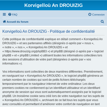
Korvigelloù An DROUIZIG
FAQ
Connexion
R
Accueil du forum
e
Korvigelloù An DROUIZIG - Politique de confidentialité
c
h
Cette politique de confidentialité explique en détail comment « Korvigelloù An
DROUIZIG » et ses partenaires affiliés (désignés ci-après par « nous »,
e
« notre », « nos », « Korvigelloù An DROUIZIG » et
r
« https://www.drouizig.org/phpBB3 ») et phpBB (désigné ci-après par « logiciel
phpBB » et « phpBB Limited ») utilisent toutes les informations collectées lors
c
des sessions d’utilisation de votre part (désignées ci-après par « vos
h
informations »).
e
Vos informations sont collectées de deux manières différentes. Premièrement,
r
en naviguant sur « Korvigelloù An DROUIZIG », le logiciel phpBB génèrera un
certain nombre de cookies qui sont de petits fichiers téléchargés
temporairement par le navigateur internet de votre ordinateur. Les deux
premiers cookies ne contiennent qu’un identifiant utilisateur et un identifiant
anonyme de session qui vous sont automatiquement assignés par le logiciel
phpBB. Un troisième cookie sera créé lors de votre navigation sur les sujets de
« Korvigelloù An DROUIZIG », archivant de ce fait tous les sujets que vous
avez consultés et permettant d’améliorer votre confort de navigation en tant