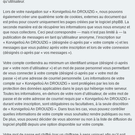
qu’utilisateur.
Lors de votre navigation sur « Korvigelloù An DROUIZIG », nous pouvons
également créer une quatrième sorte de cookies, externes au document qui
est prévu pour couvrir uniquement les pages créées par le logiciel phpBB. La
seconde manière est de récupérer les informations que vous nous envoyez et
que nous collectons. Ceci peut correspondre — mais n’est pas limité à — la
publication de messages en tant qu’utilisateur anonyme, l’inscription sur
« Korvigelloù An DROUIZIG » (désignée ci-après par « votre compte ») et les
messages que vous publiez après votre inscription et lors de votre connexion
(désignés ci-après par « vos messages »).
Votre compte contiendra au minimum un identifiant unique (désigné ci-après
par « votre nom d’utilisateur ») et un mot de passe personnel vous permettant
de vous connecter à votre compte (désigné ci-après par « votre mot de
passe ») et une adresse de courriel personnelle. Les informations de votre
compte sur « Korvigelloù An DROUIZIG » sont protégées par les lois de
protection des données applicables dans le pays qui héberge notre serveur.
Toutes les informations, en-dehors de votre nom d’utilisateur, de votre mot de
passe et de votre adresse de courriel requis par « Korvigelloù An DROUIZIG »
durant votre inscription, sont obligatoires ou facultatives, à la seule discrétion
de « Korvigelloù An DROUIZIG ». Dans tous les cas, vous pouvez contrôler
quelles informations de votre compte vous souhaitez rendre publiques ou non.
De plus, vous pouvez décider de vous abonner ou non à la liste de diffusion du
logiciel phpBB depuis une option disponible sur votre compte.
Votre mot de passe est chiffré (par un chiffrage à sens unique) afin qu’il soit