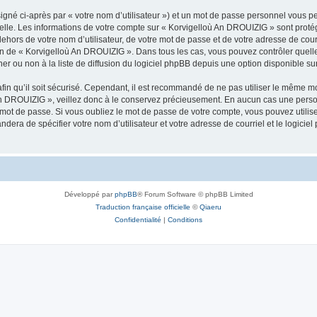
igné ci-après par « votre nom d’utilisateur ») et un mot de passe personnel vous p
nelle. Les informations de votre compte sur « Korvigelloù An DROUIZIG » sont proté
dehors de votre nom d’utilisateur, de votre mot de passe et de votre adresse de cou
rétion de « Korvigelloù An DROUIZIG ». Dans tous les cas, vous pouvez contrôler que
 ou non à la liste de diffusion du logiciel phpBB depuis une option disponible su
afin qu’il soit sécurisé. Cependant, il est recommandé de ne pas utiliser le même mot
An DROUIZIG », veillez donc à le conservez précieusement. En aucun cas une perso
 mot de passe. Si vous oubliez le mot de passe de votre compte, vous pouvez utilis
andera de spécifier votre nom d’utilisateur et votre adresse de courriel et le logi
Développé par
phpBB
® Forum Software © phpBB Limited
Traduction française officielle
©
Qiaeru
Confidentialité
|
Conditions