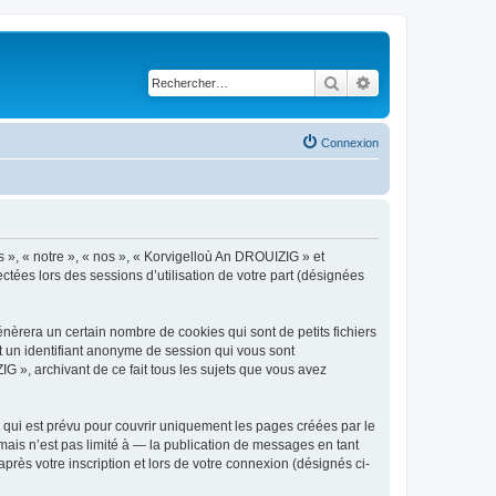
Rechercher
Recherche avancé
Connexion
s », « notre », « nos », « Korvigelloù An DROUIZIG » et
ctées lors des sessions d’utilisation de votre part (désignées
èrera un certain nombre de cookies qui sont de petits fichiers
et un identifiant anonyme de session qui vous sont
G », archivant de ce fait tous les sujets que vous avez
qui est prévu pour couvrir uniquement les pages créées par le
ais n’est pas limité à — la publication de messages en tant
rès votre inscription et lors de votre connexion (désignés ci-