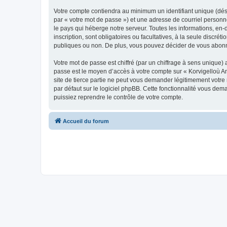
Votre compte contiendra au minimum un identifiant unique (dés
par « votre mot de passe ») et une adresse de courriel person
le pays qui héberge notre serveur. Toutes les informations, en-
inscription, sont obligatoires ou facultatives, à la seule disc
publiques ou non. De plus, vous pouvez décider de vous abonner
Votre mot de passe est chiffré (par un chiffrage à sens unique) 
passe est le moyen d’accès à votre compte sur « Korvigelloù 
site de tierce partie ne peut vous demander légitimement votre
par défaut sur le logiciel phpBB. Cette fonctionnalité vous dem
puissiez reprendre le contrôle de votre compte.
Accueil du forum