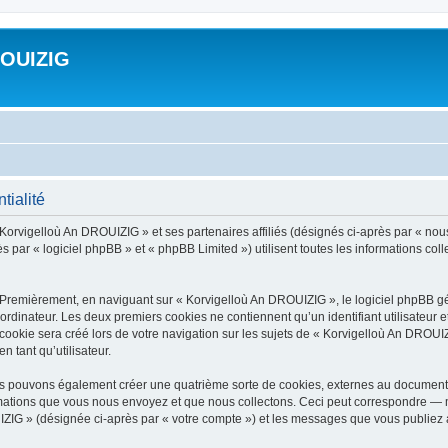
ROUIZIG
tialité
 Korvigelloù An DROUIZIG » et ses partenaires affiliés (désignés ci-après par « nou
par « logiciel phpBB » et « phpBB Limited ») utilisent toutes les informations colle
 Premièrement, en naviguant sur « Korvigelloù An DROUIZIG », le logiciel phpBB gén
ordinateur. Les deux premiers cookies ne contiennent qu’un identifiant utilisateur 
okie sera créé lors de votre navigation sur les sujets de « Korvigelloù An DROUIZI
n tant qu’utilisateur.
us pouvons également créer une quatrième sorte de cookies, externes au document 
mations que vous nous envoyez et que nous collectons. Ceci peut correspondre — m
IZIG » (désignée ci-après par « votre compte ») et les messages que vous publiez ap