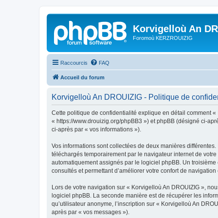
Korvigelloù An D
Foromoù KERZROUIZIG
Raccourcis
FAQ
Accueil du forum
Korvigelloù An DROUIZIG - Politique de confiden
Cette politique de confidentialité explique en détail comment «
« https://www.drouizig.org/phpBB3 ») et phpBB (désigné ci-après 
ci-après par « vos informations »).
Vos informations sont collectées de deux manières différentes.
téléchargés temporairement par le navigateur internet de votre 
automatiquement assignés par le logiciel phpBB. Un troisième co
consultés et permettant d’améliorer votre confort de navigation e
Lors de votre navigation sur « Korvigelloù An DROUIZIG », no
logiciel phpBB. La seconde manière est de récupérer les infor
qu’utilisateur anonyme, l’inscription sur « Korvigelloù An DROU
après par « vos messages »).