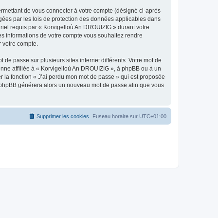
ermettant de vous connecter à votre compte (désigné ci-après
gées par les lois de protection des données applicables dans
rriel requis par « Korvigelloù An DROUIZIG » durant votre
lles informations de votre compte vous souhaitez rendre
r votre compte.
 de passe sur plusieurs sites internet différents. Votre mot de
nne affiliée à « Korvigelloù An DROUIZIG », à phpBB ou à un
er la fonction « J’ai perdu mon mot de passe » qui est proposée
ciel phpBB générera alors un nouveau mot de passe afin que vous
Supprimer les cookies
Fuseau horaire sur
UTC+01:00