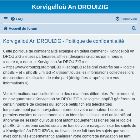
Korvigelloù An DROUIZIG
FAQ
Connexion
R
Accueil du forum
e
Korvigelloù An DROUIZIG - Politique de confidentialité
c
h
Cette politique de confidentialité explique en détail comment « Korvigelloù An
DROUIZIG » et ses partenaires affiliés (désignés ci-après par « nous »,
e
« notre », « nos », « Korvigelloù An DROUIZIG » et
r
« https://www.drouizig.org/phpBB3 ») et phpBB (désigné ci-après par « logiciel
phpBB » et « phpBB Limited ») utilisent toutes les informations collectées lors
c
des sessions d’utilisation de votre part (désignées ci-après par « vos
h
informations »).
e
Vos informations sont collectées de deux manières différentes. Premièrement,
r
en naviguant sur « Korvigelloù An DROUIZIG », le logiciel phpBB génèrera un
certain nombre de cookies qui sont de petits fichiers téléchargés
temporairement par le navigateur internet de votre ordinateur. Les deux
premiers cookies ne contiennent qu’un identifiant utilisateur et un identifiant
anonyme de session qui vous sont automatiquement assignés par le logiciel
phpBB. Un troisième cookie sera créé lors de votre navigation sur les sujets de
« Korvigelloù An DROUIZIG », archivant de ce fait tous les sujets que vous
avez consultés et permettant d’améliorer votre confort de navigation en tant