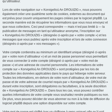
qu’utilisateur.
Lors de votre navigation sur « Korvigelloù An DROUIZIG », nous pouvons
également créer une quatrième sorte de cookies, externes au document qui
est prévu pour couvrir uniquement les pages créées par le logiciel phpBB. La
seconde manière est de récupérer les informations que vous nous envoyez et
que nous collectons. Ceci peut correspondre — mais n’est pas limité à — la
publication de messages en tant qu’utilisateur anonyme, l’inscription sur
« Korvigelloù An DROUIZIG » (désignée ci-après par « votre compte ») et les
messages que vous publiez après votre inscription et lors de votre connexion
(désignés ci-après par « vos messages »).
Votre compte contiendra au minimum un identifiant unique (désigné ci-après
par « votre nom d’utilisateur ») et un mot de passe personnel vous permettant
de vous connecter à votre compte (désigné ci-après par « votre mot de
passe ») et une adresse de courriel personnelle. Les informations de votre
compte sur « Korvigelloù An DROUIZIG » sont protégées par les lois de
protection des données applicables dans le pays qui héberge notre serveur.
Toutes les informations, en-dehors de votre nom d’utilisateur, de votre mot de
passe et de votre adresse de courriel requis par « Korvigelloù An DROUIZIG »
durant votre inscription, sont obligatoires ou facultatives, à la seule discrétion
de « Korvigelloù An DROUIZIG ». Dans tous les cas, vous pouvez contrôler
quelles informations de votre compte vous souhaitez rendre publiques ou non.
De plus, vous pouvez décider de vous abonner ou non à la liste de diffusion du
logiciel phpBB depuis une option disponible sur votre compte.
Votre mot de passe est chiffré (par un chiffrage à sens unique) afin qu’il soit