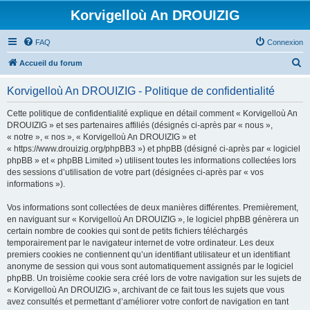
Korvigelloù An DROUIZIG
FAQ
Connexion
R
Accueil du forum
e
Korvigelloù An DROUIZIG - Politique de confidentialité
c
h
Cette politique de confidentialité explique en détail comment « Korvigelloù An
DROUIZIG » et ses partenaires affiliés (désignés ci-après par « nous »,
e
« notre », « nos », « Korvigelloù An DROUIZIG » et
r
« https://www.drouizig.org/phpBB3 ») et phpBB (désigné ci-après par « logiciel
phpBB » et « phpBB Limited ») utilisent toutes les informations collectées lors
c
des sessions d’utilisation de votre part (désignées ci-après par « vos
h
informations »).
e
Vos informations sont collectées de deux manières différentes. Premièrement,
r
en naviguant sur « Korvigelloù An DROUIZIG », le logiciel phpBB génèrera un
certain nombre de cookies qui sont de petits fichiers téléchargés
temporairement par le navigateur internet de votre ordinateur. Les deux
premiers cookies ne contiennent qu’un identifiant utilisateur et un identifiant
anonyme de session qui vous sont automatiquement assignés par le logiciel
phpBB. Un troisième cookie sera créé lors de votre navigation sur les sujets de
« Korvigelloù An DROUIZIG », archivant de ce fait tous les sujets que vous
avez consultés et permettant d’améliorer votre confort de navigation en tant