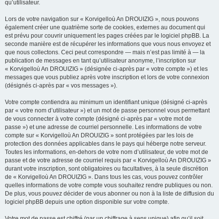
qu’utilisateur.
Lors de votre navigation sur « Korvigelloù An DROUIZIG », nous pouvons
également créer une quatrième sorte de cookies, externes au document qui
est prévu pour couvrir uniquement les pages créées par le logiciel phpBB. La
seconde manière est de récupérer les informations que vous nous envoyez et
que nous collectons. Ceci peut correspondre — mais n’est pas limité à — la
publication de messages en tant qu’utilisateur anonyme, l’inscription sur
« Korvigelloù An DROUIZIG » (désignée ci-après par « votre compte ») et les
messages que vous publiez après votre inscription et lors de votre connexion
(désignés ci-après par « vos messages »).
Votre compte contiendra au minimum un identifiant unique (désigné ci-après
par « votre nom d’utilisateur ») et un mot de passe personnel vous permettant
de vous connecter à votre compte (désigné ci-après par « votre mot de
passe ») et une adresse de courriel personnelle. Les informations de votre
compte sur « Korvigelloù An DROUIZIG » sont protégées par les lois de
protection des données applicables dans le pays qui héberge notre serveur.
Toutes les informations, en-dehors de votre nom d’utilisateur, de votre mot de
passe et de votre adresse de courriel requis par « Korvigelloù An DROUIZIG »
durant votre inscription, sont obligatoires ou facultatives, à la seule discrétion
de « Korvigelloù An DROUIZIG ». Dans tous les cas, vous pouvez contrôler
quelles informations de votre compte vous souhaitez rendre publiques ou non.
De plus, vous pouvez décider de vous abonner ou non à la liste de diffusion du
logiciel phpBB depuis une option disponible sur votre compte.
Votre mot de passe est chiffré (par un chiffrage à sens unique) afin qu’il soit