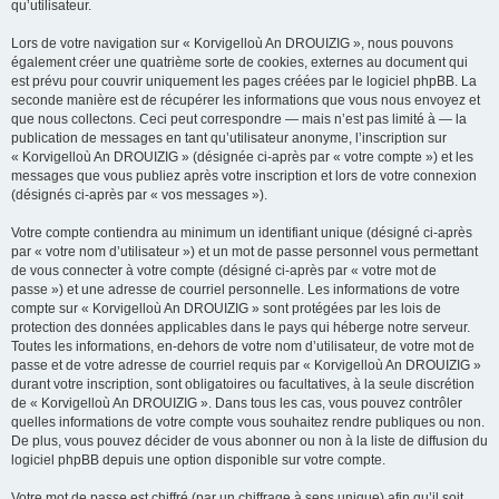
qu’utilisateur.
Lors de votre navigation sur « Korvigelloù An DROUIZIG », nous pouvons
également créer une quatrième sorte de cookies, externes au document qui
est prévu pour couvrir uniquement les pages créées par le logiciel phpBB. La
seconde manière est de récupérer les informations que vous nous envoyez et
que nous collectons. Ceci peut correspondre — mais n’est pas limité à — la
publication de messages en tant qu’utilisateur anonyme, l’inscription sur
« Korvigelloù An DROUIZIG » (désignée ci-après par « votre compte ») et les
messages que vous publiez après votre inscription et lors de votre connexion
(désignés ci-après par « vos messages »).
Votre compte contiendra au minimum un identifiant unique (désigné ci-après
par « votre nom d’utilisateur ») et un mot de passe personnel vous permettant
de vous connecter à votre compte (désigné ci-après par « votre mot de
passe ») et une adresse de courriel personnelle. Les informations de votre
compte sur « Korvigelloù An DROUIZIG » sont protégées par les lois de
protection des données applicables dans le pays qui héberge notre serveur.
Toutes les informations, en-dehors de votre nom d’utilisateur, de votre mot de
passe et de votre adresse de courriel requis par « Korvigelloù An DROUIZIG »
durant votre inscription, sont obligatoires ou facultatives, à la seule discrétion
de « Korvigelloù An DROUIZIG ». Dans tous les cas, vous pouvez contrôler
quelles informations de votre compte vous souhaitez rendre publiques ou non.
De plus, vous pouvez décider de vous abonner ou non à la liste de diffusion du
logiciel phpBB depuis une option disponible sur votre compte.
Votre mot de passe est chiffré (par un chiffrage à sens unique) afin qu’il soit