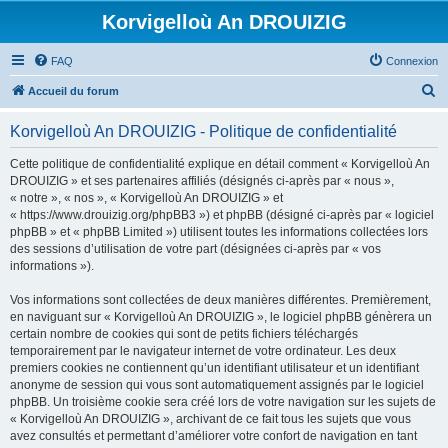
Korvigelloù An DROUIZIG
FAQ
Connexion
R
Accueil du forum
e
Korvigelloù An DROUIZIG - Politique de confidentialité
c
h
Cette politique de confidentialité explique en détail comment « Korvigelloù An
DROUIZIG » et ses partenaires affiliés (désignés ci-après par « nous »,
e
« notre », « nos », « Korvigelloù An DROUIZIG » et
r
« https://www.drouizig.org/phpBB3 ») et phpBB (désigné ci-après par « logiciel
phpBB » et « phpBB Limited ») utilisent toutes les informations collectées lors
c
des sessions d’utilisation de votre part (désignées ci-après par « vos
h
informations »).
e
Vos informations sont collectées de deux manières différentes. Premièrement,
r
en naviguant sur « Korvigelloù An DROUIZIG », le logiciel phpBB génèrera un
certain nombre de cookies qui sont de petits fichiers téléchargés
temporairement par le navigateur internet de votre ordinateur. Les deux
premiers cookies ne contiennent qu’un identifiant utilisateur et un identifiant
anonyme de session qui vous sont automatiquement assignés par le logiciel
phpBB. Un troisième cookie sera créé lors de votre navigation sur les sujets de
« Korvigelloù An DROUIZIG », archivant de ce fait tous les sujets que vous
avez consultés et permettant d’améliorer votre confort de navigation en tant