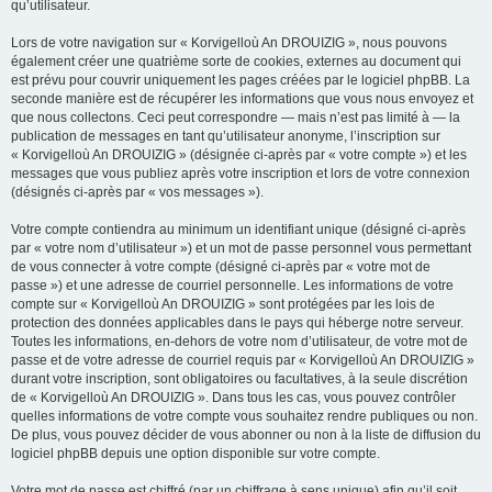
qu’utilisateur.
Lors de votre navigation sur « Korvigelloù An DROUIZIG », nous pouvons
également créer une quatrième sorte de cookies, externes au document qui
est prévu pour couvrir uniquement les pages créées par le logiciel phpBB. La
seconde manière est de récupérer les informations que vous nous envoyez et
que nous collectons. Ceci peut correspondre — mais n’est pas limité à — la
publication de messages en tant qu’utilisateur anonyme, l’inscription sur
« Korvigelloù An DROUIZIG » (désignée ci-après par « votre compte ») et les
messages que vous publiez après votre inscription et lors de votre connexion
(désignés ci-après par « vos messages »).
Votre compte contiendra au minimum un identifiant unique (désigné ci-après
par « votre nom d’utilisateur ») et un mot de passe personnel vous permettant
de vous connecter à votre compte (désigné ci-après par « votre mot de
passe ») et une adresse de courriel personnelle. Les informations de votre
compte sur « Korvigelloù An DROUIZIG » sont protégées par les lois de
protection des données applicables dans le pays qui héberge notre serveur.
Toutes les informations, en-dehors de votre nom d’utilisateur, de votre mot de
passe et de votre adresse de courriel requis par « Korvigelloù An DROUIZIG »
durant votre inscription, sont obligatoires ou facultatives, à la seule discrétion
de « Korvigelloù An DROUIZIG ». Dans tous les cas, vous pouvez contrôler
quelles informations de votre compte vous souhaitez rendre publiques ou non.
De plus, vous pouvez décider de vous abonner ou non à la liste de diffusion du
logiciel phpBB depuis une option disponible sur votre compte.
Votre mot de passe est chiffré (par un chiffrage à sens unique) afin qu’il soit