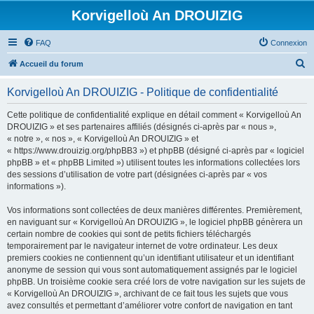
Korvigelloù An DROUIZIG
FAQ
Connexion
R
Accueil du forum
e
Korvigelloù An DROUIZIG - Politique de confidentialité
c
h
Cette politique de confidentialité explique en détail comment « Korvigelloù An
DROUIZIG » et ses partenaires affiliés (désignés ci-après par « nous »,
e
« notre », « nos », « Korvigelloù An DROUIZIG » et
r
« https://www.drouizig.org/phpBB3 ») et phpBB (désigné ci-après par « logiciel
phpBB » et « phpBB Limited ») utilisent toutes les informations collectées lors
c
des sessions d’utilisation de votre part (désignées ci-après par « vos
h
informations »).
e
Vos informations sont collectées de deux manières différentes. Premièrement,
r
en naviguant sur « Korvigelloù An DROUIZIG », le logiciel phpBB génèrera un
certain nombre de cookies qui sont de petits fichiers téléchargés
temporairement par le navigateur internet de votre ordinateur. Les deux
premiers cookies ne contiennent qu’un identifiant utilisateur et un identifiant
anonyme de session qui vous sont automatiquement assignés par le logiciel
phpBB. Un troisième cookie sera créé lors de votre navigation sur les sujets de
« Korvigelloù An DROUIZIG », archivant de ce fait tous les sujets que vous
avez consultés et permettant d’améliorer votre confort de navigation en tant