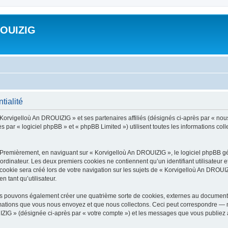
ROUIZIG
tialité
 Korvigelloù An DROUIZIG » et ses partenaires affiliés (désignés ci-après par « nou
par « logiciel phpBB » et « phpBB Limited ») utilisent toutes les informations colle
 Premièrement, en naviguant sur « Korvigelloù An DROUIZIG », le logiciel phpBB gén
ordinateur. Les deux premiers cookies ne contiennent qu’un identifiant utilisateur 
okie sera créé lors de votre navigation sur les sujets de « Korvigelloù An DROUIZI
n tant qu’utilisateur.
us pouvons également créer une quatrième sorte de cookies, externes au document 
mations que vous nous envoyez et que nous collectons. Ceci peut correspondre — m
IZIG » (désignée ci-après par « votre compte ») et les messages que vous publiez ap