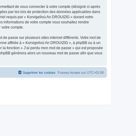
ermettant de vous connecter à votre compte (désigné ci-après
gées par les lois de protection des données applicables dans
rriel requis par « Korvigelloù An DROUIZIG » durant votre
lles informations de votre compte vous souhaitez rendre
r votre compte.
 de passe sur plusieurs sites internet différents. Votre mot de
nne affiliée à « Korvigelloù An DROUIZIG », à phpBB ou à un
er la fonction « J’ai perdu mon mot de passe » qui est proposée
ciel phpBB générera alors un nouveau mot de passe afin que vous
Supprimer les cookies
Fuseau horaire sur
UTC+01:00