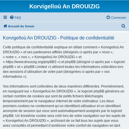
Korvigelloù An DROUIZIG
FAQ
Connexion
R
Accueil du forum
e
Korvigelloù An DROUIZIG - Politique de confidentialité
c
h
Cette politique de confidentialité explique en détail comment « Korvigelloù An
DROUIZIG » et ses partenaires affiliés (désignés ci-après par « nous »,
e
« notre », « nos », « Korvigelloù An DROUIZIG » et
r
« https://www.drouizig.org/phpBB3 ») et phpBB (désigné ci-après par « logiciel
phpBB » et « phpBB Limited ») utilisent toutes les informations collectées lors
c
des sessions d’utilisation de votre part (désignées ci-après par « vos
h
informations »).
e
Vos informations sont collectées de deux manières différentes. Premièrement,
r
en naviguant sur « Korvigelloù An DROUIZIG », le logiciel phpBB génèrera un
certain nombre de cookies qui sont de petits fichiers téléchargés
temporairement par le navigateur internet de votre ordinateur. Les deux
premiers cookies ne contiennent qu’un identifiant utilisateur et un identifiant
anonyme de session qui vous sont automatiquement assignés par le logiciel
phpBB. Un troisième cookie sera créé lors de votre navigation sur les sujets de
« Korvigelloù An DROUIZIG », archivant de ce fait tous les sujets que vous
avez consultés et permettant d’améliorer votre confort de navigation en tant