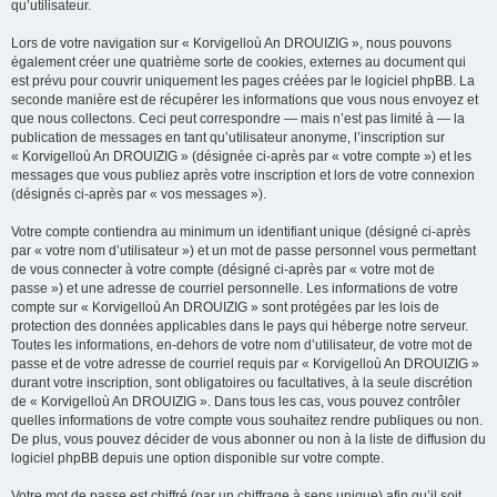
qu’utilisateur.
Lors de votre navigation sur « Korvigelloù An DROUIZIG », nous pouvons
également créer une quatrième sorte de cookies, externes au document qui
est prévu pour couvrir uniquement les pages créées par le logiciel phpBB. La
seconde manière est de récupérer les informations que vous nous envoyez et
que nous collectons. Ceci peut correspondre — mais n’est pas limité à — la
publication de messages en tant qu’utilisateur anonyme, l’inscription sur
« Korvigelloù An DROUIZIG » (désignée ci-après par « votre compte ») et les
messages que vous publiez après votre inscription et lors de votre connexion
(désignés ci-après par « vos messages »).
Votre compte contiendra au minimum un identifiant unique (désigné ci-après
par « votre nom d’utilisateur ») et un mot de passe personnel vous permettant
de vous connecter à votre compte (désigné ci-après par « votre mot de
passe ») et une adresse de courriel personnelle. Les informations de votre
compte sur « Korvigelloù An DROUIZIG » sont protégées par les lois de
protection des données applicables dans le pays qui héberge notre serveur.
Toutes les informations, en-dehors de votre nom d’utilisateur, de votre mot de
passe et de votre adresse de courriel requis par « Korvigelloù An DROUIZIG »
durant votre inscription, sont obligatoires ou facultatives, à la seule discrétion
de « Korvigelloù An DROUIZIG ». Dans tous les cas, vous pouvez contrôler
quelles informations de votre compte vous souhaitez rendre publiques ou non.
De plus, vous pouvez décider de vous abonner ou non à la liste de diffusion du
logiciel phpBB depuis une option disponible sur votre compte.
Votre mot de passe est chiffré (par un chiffrage à sens unique) afin qu’il soit