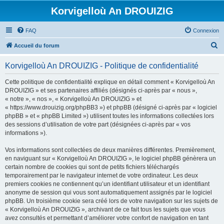
Korvigelloù An DROUIZIG
FAQ
Connexion
R
Accueil du forum
e
Korvigelloù An DROUIZIG - Politique de confidentialité
c
h
Cette politique de confidentialité explique en détail comment « Korvigelloù An
DROUIZIG » et ses partenaires affiliés (désignés ci-après par « nous »,
e
« notre », « nos », « Korvigelloù An DROUIZIG » et
r
« https://www.drouizig.org/phpBB3 ») et phpBB (désigné ci-après par « logiciel
phpBB » et « phpBB Limited ») utilisent toutes les informations collectées lors
c
des sessions d’utilisation de votre part (désignées ci-après par « vos
h
informations »).
e
Vos informations sont collectées de deux manières différentes. Premièrement,
r
en naviguant sur « Korvigelloù An DROUIZIG », le logiciel phpBB génèrera un
certain nombre de cookies qui sont de petits fichiers téléchargés
temporairement par le navigateur internet de votre ordinateur. Les deux
premiers cookies ne contiennent qu’un identifiant utilisateur et un identifiant
anonyme de session qui vous sont automatiquement assignés par le logiciel
phpBB. Un troisième cookie sera créé lors de votre navigation sur les sujets de
« Korvigelloù An DROUIZIG », archivant de ce fait tous les sujets que vous
avez consultés et permettant d’améliorer votre confort de navigation en tant