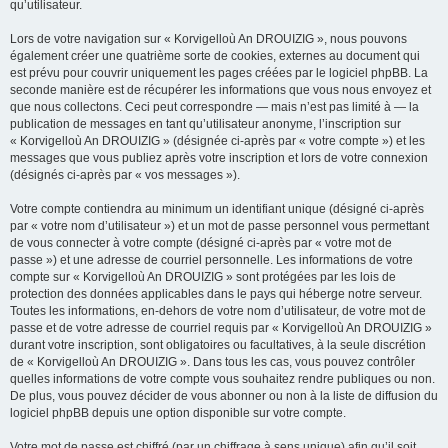
qu’utilisateur.
Lors de votre navigation sur « Korvigelloù An DROUIZIG », nous pouvons
également créer une quatrième sorte de cookies, externes au document qui
est prévu pour couvrir uniquement les pages créées par le logiciel phpBB. La
seconde manière est de récupérer les informations que vous nous envoyez et
que nous collectons. Ceci peut correspondre — mais n’est pas limité à — la
publication de messages en tant qu’utilisateur anonyme, l’inscription sur
« Korvigelloù An DROUIZIG » (désignée ci-après par « votre compte ») et les
messages que vous publiez après votre inscription et lors de votre connexion
(désignés ci-après par « vos messages »).
Votre compte contiendra au minimum un identifiant unique (désigné ci-après
par « votre nom d’utilisateur ») et un mot de passe personnel vous permettant
de vous connecter à votre compte (désigné ci-après par « votre mot de
passe ») et une adresse de courriel personnelle. Les informations de votre
compte sur « Korvigelloù An DROUIZIG » sont protégées par les lois de
protection des données applicables dans le pays qui héberge notre serveur.
Toutes les informations, en-dehors de votre nom d’utilisateur, de votre mot de
passe et de votre adresse de courriel requis par « Korvigelloù An DROUIZIG »
durant votre inscription, sont obligatoires ou facultatives, à la seule discrétion
de « Korvigelloù An DROUIZIG ». Dans tous les cas, vous pouvez contrôler
quelles informations de votre compte vous souhaitez rendre publiques ou non.
De plus, vous pouvez décider de vous abonner ou non à la liste de diffusion du
logiciel phpBB depuis une option disponible sur votre compte.
Votre mot de passe est chiffré (par un chiffrage à sens unique) afin qu’il soit