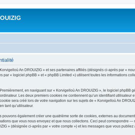
ROUIZIG
tialité
 Korvigelloù An DROUIZIG » et ses partenaires affiliés (désignés ci-après par « nou
par « logiciel phpBB » et « phpBB Limited ») utilisent toutes les informations colle
 Premièrement, en naviguant sur « Korvigelloù An DROUIZIG », le logiciel phpBB gén
ordinateur. Les deux premiers cookies ne contiennent qu’un identifiant utilisateur 
okie sera créé lors de votre navigation sur les sujets de « Korvigelloù An DROUIZI
n tant qu’utilisateur.
us pouvons également créer une quatrième sorte de cookies, externes au document 
mations que vous nous envoyez et que nous collectons. Ceci peut correspondre — m
IZIG » (désignée ci-après par « votre compte ») et les messages que vous publiez ap