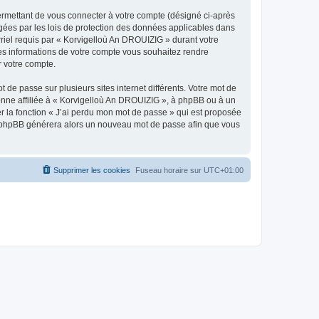
ermettant de vous connecter à votre compte (désigné ci-après
gées par les lois de protection des données applicables dans
rriel requis par « Korvigelloù An DROUIZIG » durant votre
lles informations de votre compte vous souhaitez rendre
r votre compte.
 de passe sur plusieurs sites internet différents. Votre mot de
nne affiliée à « Korvigelloù An DROUIZIG », à phpBB ou à un
er la fonction « J’ai perdu mon mot de passe » qui est proposée
ciel phpBB générera alors un nouveau mot de passe afin que vous
Supprimer les cookies
Fuseau horaire sur
UTC+01:00