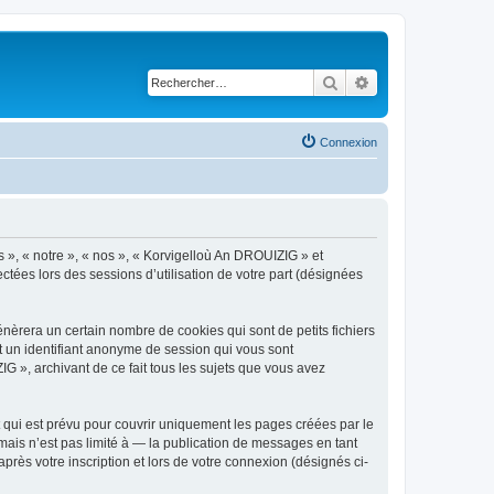
Rechercher
Recherche avancé
Connexion
s », « notre », « nos », « Korvigelloù An DROUIZIG » et
ctées lors des sessions d’utilisation de votre part (désignées
èrera un certain nombre de cookies qui sont de petits fichiers
et un identifiant anonyme de session qui vous sont
G », archivant de ce fait tous les sujets que vous avez
qui est prévu pour couvrir uniquement les pages créées par le
ais n’est pas limité à — la publication de messages en tant
rès votre inscription et lors de votre connexion (désignés ci-