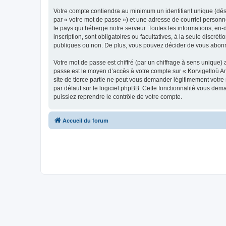
Votre compte contiendra au minimum un identifiant unique (dés
par « votre mot de passe ») et une adresse de courriel person
le pays qui héberge notre serveur. Toutes les informations, en-
inscription, sont obligatoires ou facultatives, à la seule disc
publiques ou non. De plus, vous pouvez décider de vous abonner
Votre mot de passe est chiffré (par un chiffrage à sens unique) 
passe est le moyen d’accès à votre compte sur « Korvigelloù 
site de tierce partie ne peut vous demander légitimement votre
par défaut sur le logiciel phpBB. Cette fonctionnalité vous dem
puissiez reprendre le contrôle de votre compte.
Accueil du forum