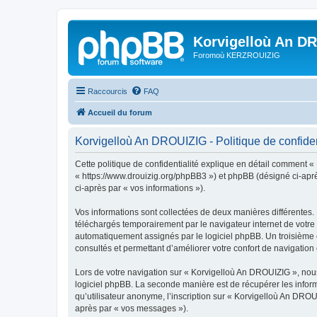
Korvigelloù An D
Foromoù KERZROUIZIG
Raccourcis
FAQ
Accueil du forum
Korvigelloù An DROUIZIG - Politique de confiden
Cette politique de confidentialité explique en détail comment «
« https://www.drouizig.org/phpBB3 ») et phpBB (désigné ci-après 
ci-après par « vos informations »).
Vos informations sont collectées de deux manières différentes.
téléchargés temporairement par le navigateur internet de votre 
automatiquement assignés par le logiciel phpBB. Un troisième co
consultés et permettant d’améliorer votre confort de navigation e
Lors de votre navigation sur « Korvigelloù An DROUIZIG », no
logiciel phpBB. La seconde manière est de récupérer les infor
qu’utilisateur anonyme, l’inscription sur « Korvigelloù An DROU
après par « vos messages »).