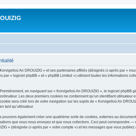
ROUIZIG
tialité
 Korvigelloù An DROUIZIG » et ses partenaires affiliés (désignés ci-après par « nou
par « logiciel phpBB » et « phpBB Limited ») utilisent toutes les informations colle
 Premièrement, en naviguant sur « Korvigelloù An DROUIZIG », le logiciel phpBB gén
ordinateur. Les deux premiers cookies ne contiennent qu’un identifiant utilisateur 
okie sera créé lors de votre navigation sur les sujets de « Korvigelloù An DROUIZI
n tant qu’utilisateur.
us pouvons également créer une quatrième sorte de cookies, externes au document 
mations que vous nous envoyez et que nous collectons. Ceci peut correspondre — m
IZIG » (désignée ci-après par « votre compte ») et les messages que vous publiez ap