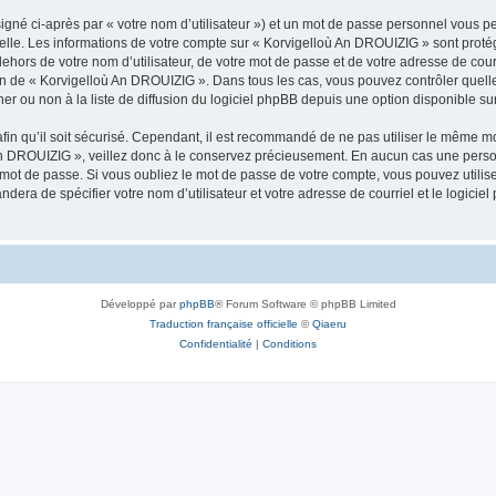
igné ci-après par « votre nom d’utilisateur ») et un mot de passe personnel vous p
nelle. Les informations de votre compte sur « Korvigelloù An DROUIZIG » sont proté
dehors de votre nom d’utilisateur, de votre mot de passe et de votre adresse de cou
rétion de « Korvigelloù An DROUIZIG ». Dans tous les cas, vous pouvez contrôler que
 ou non à la liste de diffusion du logiciel phpBB depuis une option disponible su
afin qu’il soit sécurisé. Cependant, il est recommandé de ne pas utiliser le même mot
An DROUIZIG », veillez donc à le conservez précieusement. En aucun cas une perso
 mot de passe. Si vous oubliez le mot de passe de votre compte, vous pouvez utilis
andera de spécifier votre nom d’utilisateur et votre adresse de courriel et le logi
Développé par
phpBB
® Forum Software © phpBB Limited
Traduction française officielle
©
Qiaeru
Confidentialité
|
Conditions