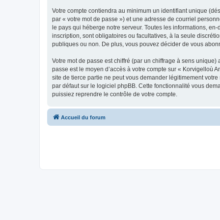
Votre compte contiendra au minimum un identifiant unique (dés
par « votre mot de passe ») et une adresse de courriel person
le pays qui héberge notre serveur. Toutes les informations, en-
inscription, sont obligatoires ou facultatives, à la seule disc
publiques ou non. De plus, vous pouvez décider de vous abonner
Votre mot de passe est chiffré (par un chiffrage à sens unique) 
passe est le moyen d’accès à votre compte sur « Korvigelloù 
site de tierce partie ne peut vous demander légitimement votre
par défaut sur le logiciel phpBB. Cette fonctionnalité vous dem
puissiez reprendre le contrôle de votre compte.
Accueil du forum