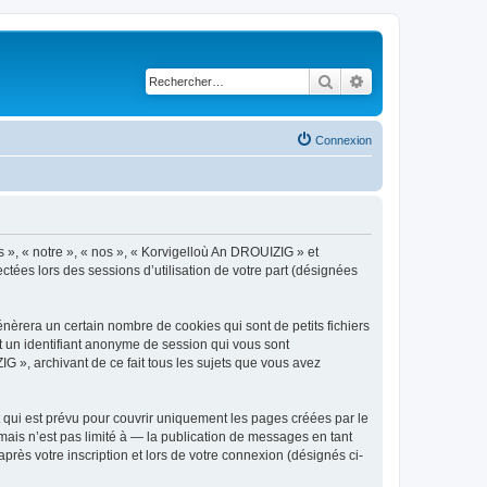
Rechercher
Recherche avancé
Connexion
s », « notre », « nos », « Korvigelloù An DROUIZIG » et
ctées lors des sessions d’utilisation de votre part (désignées
èrera un certain nombre de cookies qui sont de petits fichiers
et un identifiant anonyme de session qui vous sont
G », archivant de ce fait tous les sujets que vous avez
qui est prévu pour couvrir uniquement les pages créées par le
ais n’est pas limité à — la publication de messages en tant
rès votre inscription et lors de votre connexion (désignés ci-