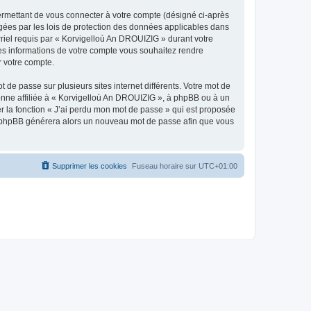
ermettant de vous connecter à votre compte (désigné ci-après
gées par les lois de protection des données applicables dans
rriel requis par « Korvigelloù An DROUIZIG » durant votre
lles informations de votre compte vous souhaitez rendre
r votre compte.
 de passe sur plusieurs sites internet différents. Votre mot de
nne affiliée à « Korvigelloù An DROUIZIG », à phpBB ou à un
er la fonction « J’ai perdu mon mot de passe » qui est proposée
ciel phpBB générera alors un nouveau mot de passe afin que vous
Supprimer les cookies
Fuseau horaire sur
UTC+01:00