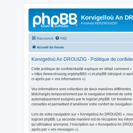
Korvigelloù An D
Foromoù KERZROUIZIG
Raccourcis
FAQ
Accueil du forum
Korvigelloù An DROUIZIG - Politique de confiden
Cette politique de confidentialité explique en détail comment «
« https://www.drouizig.org/phpBB3 ») et phpBB (désigné ci-après 
ci-après par « vos informations »).
Vos informations sont collectées de deux manières différentes.
téléchargés temporairement par le navigateur internet de votre 
automatiquement assignés par le logiciel phpBB. Un troisième co
consultés et permettant d’améliorer votre confort de navigation e
Lors de votre navigation sur « Korvigelloù An DROUIZIG », no
logiciel phpBB. La seconde manière est de récupérer les infor
qu’utilisateur anonyme, l’inscription sur « Korvigelloù An DROU
après par « vos messages »).