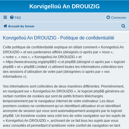
Korvigelloù An DROUIZIG
FAQ
Connexion
R
Accueil du forum
e
Korvigelloù An DROUIZIG - Politique de confidentialité
c
h
Cette politique de confidentialité explique en détail comment « Korvigelloù An
DROUIZIG » et ses partenaires affiliés (désignés ci-après par « nous »,
e
« notre », « nos », « Korvigelloù An DROUIZIG » et
r
« https://www.drouizig.org/phpBB3 ») et phpBB (désigné ci-après par « logiciel
phpBB » et « phpBB Limited ») utilisent toutes les informations collectées lors
c
des sessions d’utilisation de votre part (désignées ci-après par « vos
h
informations »).
e
Vos informations sont collectées de deux manières différentes. Premièrement,
r
en naviguant sur « Korvigelloù An DROUIZIG », le logiciel phpBB génèrera un
certain nombre de cookies qui sont de petits fichiers téléchargés
temporairement par le navigateur internet de votre ordinateur. Les deux
premiers cookies ne contiennent qu’un identifiant utilisateur et un identifiant
anonyme de session qui vous sont automatiquement assignés par le logiciel
phpBB. Un troisième cookie sera créé lors de votre navigation sur les sujets de
« Korvigelloù An DROUIZIG », archivant de ce fait tous les sujets que vous
avez consultés et permettant d’améliorer votre confort de navigation en tant