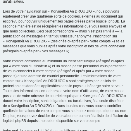
qu’utilisateur.
Lors de votre navigation sur « Korvigelloù An DROUIZIG », nous pouvons
également créer une quatrième sorte de cookies, externes au document qui
est prévu pour couvrir uniquement les pages créées par le logiciel phpBB. La
seconde manière est de récupérer les informations que vous nous envoyez et
que nous collectons. Ceci peut correspondre — mais n’est pas limité à — la
publication de messages en tant qu’utilisateur anonyme, l’inscription sur
« Korvigelloù An DROUIZIG » (désignée ci-après par « votre compte ») et les
messages que vous publiez après votre inscription et lors de votre connexion
(désignés ci-après par « vos messages »).
Votre compte contiendra au minimum un identifiant unique (désigné ci-après
par « votre nom d’utilisateur ») et un mot de passe personnel vous permettant
de vous connecter à votre compte (désigné ci-après par « votre mot de
passe ») et une adresse de courriel personnelle. Les informations de votre
compte sur « Korvigelloù An DROUIZIG » sont protégées par les lois de
protection des données applicables dans le pays qui héberge notre serveur.
Toutes les informations, en-dehors de votre nom d’utilisateur, de votre mot de
passe et de votre adresse de courriel requis par « Korvigelloù An DROUIZIG »
durant votre inscription, sont obligatoires ou facultatives, à la seule discrétion
de « Korvigelloù An DROUIZIG ». Dans tous les cas, vous pouvez contrôler
quelles informations de votre compte vous souhaitez rendre publiques ou non.
De plus, vous pouvez décider de vous abonner ou non à la liste de diffusion du
logiciel phpBB depuis une option disponible sur votre compte.
Votre mot de passe est chiffré (par un chiffrage à sens unique) afin qu’il soit