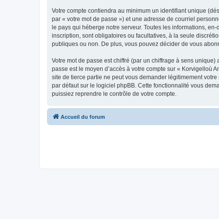
Votre compte contiendra au minimum un identifiant unique (dés
par « votre mot de passe ») et une adresse de courriel person
le pays qui héberge notre serveur. Toutes les informations, en-
inscription, sont obligatoires ou facultatives, à la seule disc
publiques ou non. De plus, vous pouvez décider de vous abonner
Votre mot de passe est chiffré (par un chiffrage à sens unique) 
passe est le moyen d’accès à votre compte sur « Korvigelloù 
site de tierce partie ne peut vous demander légitimement votre
par défaut sur le logiciel phpBB. Cette fonctionnalité vous dem
puissiez reprendre le contrôle de votre compte.
Accueil du forum