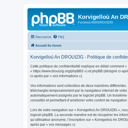
Korvigelloù An D
Foromoù KERZROUIZIG
Raccourcis
FAQ
Accueil du forum
Korvigelloù An DROUIZIG - Politique de confiden
Cette politique de confidentialité explique en détail comment «
« https://www.drouizig.org/phpBB3 ») et phpBB (désigné ci-après 
ci-après par « vos informations »).
Vos informations sont collectées de deux manières différentes.
téléchargés temporairement par le navigateur internet de votre 
automatiquement assignés par le logiciel phpBB. Un troisième co
consultés et permettant d’améliorer votre confort de navigation e
Lors de votre navigation sur « Korvigelloù An DROUIZIG », no
logiciel phpBB. La seconde manière est de récupérer les infor
qu’utilisateur anonyme, l’inscription sur « Korvigelloù An DROU
après par « vos messages »).