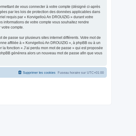
ermettant de vous connecter à votre compte (désigné ci-après
gées par les lois de protection des données applicables dans
rriel requis par « Korvigelloù An DROUIZIG » durant votre
lles informations de votre compte vous souhaitez rendre
r votre compte.
 de passe sur plusieurs sites internet différents. Votre mot de
nne affiliée à « Korvigelloù An DROUIZIG », à phpBB ou à un
er la fonction « J’ai perdu mon mot de passe » qui est proposée
ciel phpBB générera alors un nouveau mot de passe afin que vous
Supprimer les cookies
Fuseau horaire sur
UTC+01:00