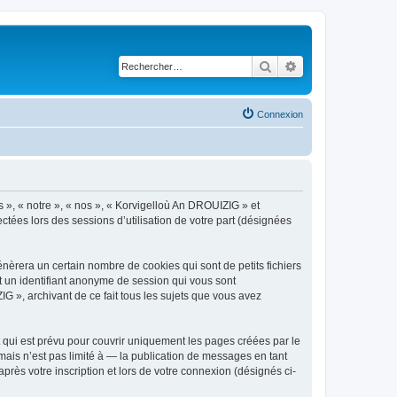
Rechercher
Recherche avancé
Connexion
s », « notre », « nos », « Korvigelloù An DROUIZIG » et
ctées lors des sessions d’utilisation de votre part (désignées
èrera un certain nombre de cookies qui sont de petits fichiers
et un identifiant anonyme de session qui vous sont
G », archivant de ce fait tous les sujets que vous avez
qui est prévu pour couvrir uniquement les pages créées par le
ais n’est pas limité à — la publication de messages en tant
rès votre inscription et lors de votre connexion (désignés ci-