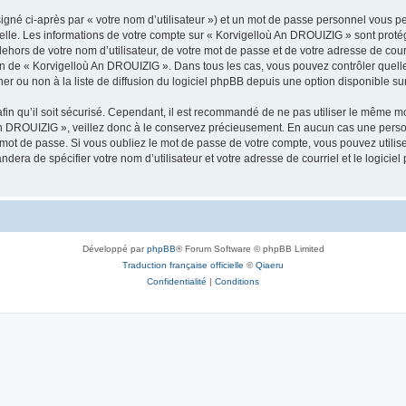
igné ci-après par « votre nom d’utilisateur ») et un mot de passe personnel vous p
nelle. Les informations de votre compte sur « Korvigelloù An DROUIZIG » sont proté
dehors de votre nom d’utilisateur, de votre mot de passe et de votre adresse de cou
rétion de « Korvigelloù An DROUIZIG ». Dans tous les cas, vous pouvez contrôler que
 ou non à la liste de diffusion du logiciel phpBB depuis une option disponible su
afin qu’il soit sécurisé. Cependant, il est recommandé de ne pas utiliser le même mot
An DROUIZIG », veillez donc à le conservez précieusement. En aucun cas une perso
 mot de passe. Si vous oubliez le mot de passe de votre compte, vous pouvez utilis
andera de spécifier votre nom d’utilisateur et votre adresse de courriel et le logi
Développé par
phpBB
® Forum Software © phpBB Limited
Traduction française officielle
©
Qiaeru
Confidentialité
|
Conditions