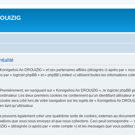
ROUIZIG
tialité
 Korvigelloù An DROUIZIG » et ses partenaires affiliés (désignés ci-après par « nou
par « logiciel phpBB » et « phpBB Limited ») utilisent toutes les informations colle
 Premièrement, en naviguant sur « Korvigelloù An DROUIZIG », le logiciel phpBB gén
ordinateur. Les deux premiers cookies ne contiennent qu’un identifiant utilisateur 
okie sera créé lors de votre navigation sur les sujets de « Korvigelloù An DROUIZI
n tant qu’utilisateur.
us pouvons également créer une quatrième sorte de cookies, externes au document 
mations que vous nous envoyez et que nous collectons. Ceci peut correspondre — m
IZIG » (désignée ci-après par « votre compte ») et les messages que vous publiez ap