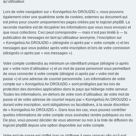
qu’utilisateur.
Lors de votre navigation sur « Korvigelloù An DROUIZIG », nous pouvons
également créer une quatrième sorte de cookies, externes au document qui
est prévu pour couvrir uniquement les pages créées par le logiciel phpBB. La
seconde manière est de récupérer les informations que vous nous envoyez et
que nous collectons. Ceci peut correspondre — mais n’est pas limité à — la
publication de messages en tant qu’utilisateur anonyme, l’inscription sur
« Korvigelloù An DROUIZIG » (désignée ci-après par « votre compte ») et les
messages que vous publiez après votre inscription et lors de votre connexion
(désignés ci-après par « vos messages »).
Votre compte contiendra au minimum un identifiant unique (désigné ci-après
par « votre nom d’utilisateur ») et un mot de passe personnel vous permettant
de vous connecter à votre compte (désigné ci-après par « votre mot de
passe ») et une adresse de courriel personnelle. Les informations de votre
compte sur « Korvigelloù An DROUIZIG » sont protégées par les lois de
protection des données applicables dans le pays qui héberge notre serveur.
Toutes les informations, en-dehors de votre nom d’utilisateur, de votre mot de
passe et de votre adresse de courriel requis par « Korvigelloù An DROUIZIG »
durant votre inscription, sont obligatoires ou facultatives, à la seule discrétion
de « Korvigelloù An DROUIZIG ». Dans tous les cas, vous pouvez contrôler
quelles informations de votre compte vous souhaitez rendre publiques ou non.
De plus, vous pouvez décider de vous abonner ou non à la liste de diffusion du
logiciel phpBB depuis une option disponible sur votre compte.
Votre mot de passe est chiffré (par un chiffrage à sens unique) afin qu’il soit