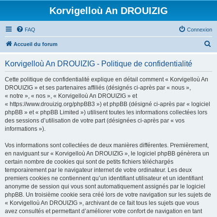
Korvigelloù An DROUIZIG
FAQ
Connexion
R
Accueil du forum
e
Korvigelloù An DROUIZIG - Politique de confidentialité
c
h
Cette politique de confidentialité explique en détail comment « Korvigelloù An
DROUIZIG » et ses partenaires affiliés (désignés ci-après par « nous »,
e
« notre », « nos », « Korvigelloù An DROUIZIG » et
r
« https://www.drouizig.org/phpBB3 ») et phpBB (désigné ci-après par « logiciel
phpBB » et « phpBB Limited ») utilisent toutes les informations collectées lors
c
des sessions d’utilisation de votre part (désignées ci-après par « vos
h
informations »).
e
Vos informations sont collectées de deux manières différentes. Premièrement,
r
en naviguant sur « Korvigelloù An DROUIZIG », le logiciel phpBB génèrera un
certain nombre de cookies qui sont de petits fichiers téléchargés
temporairement par le navigateur internet de votre ordinateur. Les deux
premiers cookies ne contiennent qu’un identifiant utilisateur et un identifiant
anonyme de session qui vous sont automatiquement assignés par le logiciel
phpBB. Un troisième cookie sera créé lors de votre navigation sur les sujets de
« Korvigelloù An DROUIZIG », archivant de ce fait tous les sujets que vous
avez consultés et permettant d’améliorer votre confort de navigation en tant