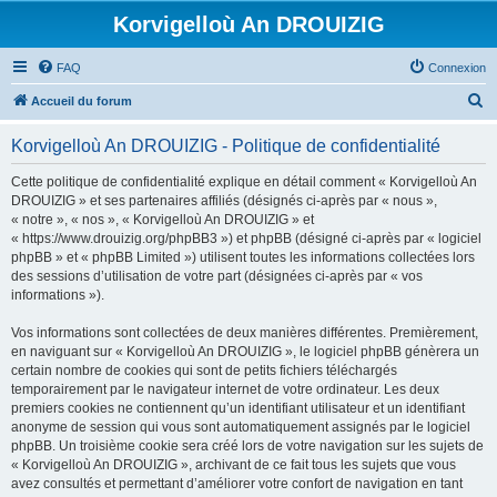
Korvigelloù An DROUIZIG
FAQ
Connexion
R
Accueil du forum
e
Korvigelloù An DROUIZIG - Politique de confidentialité
c
h
Cette politique de confidentialité explique en détail comment « Korvigelloù An
DROUIZIG » et ses partenaires affiliés (désignés ci-après par « nous »,
e
« notre », « nos », « Korvigelloù An DROUIZIG » et
r
« https://www.drouizig.org/phpBB3 ») et phpBB (désigné ci-après par « logiciel
phpBB » et « phpBB Limited ») utilisent toutes les informations collectées lors
c
des sessions d’utilisation de votre part (désignées ci-après par « vos
h
informations »).
e
Vos informations sont collectées de deux manières différentes. Premièrement,
r
en naviguant sur « Korvigelloù An DROUIZIG », le logiciel phpBB génèrera un
certain nombre de cookies qui sont de petits fichiers téléchargés
temporairement par le navigateur internet de votre ordinateur. Les deux
premiers cookies ne contiennent qu’un identifiant utilisateur et un identifiant
anonyme de session qui vous sont automatiquement assignés par le logiciel
phpBB. Un troisième cookie sera créé lors de votre navigation sur les sujets de
« Korvigelloù An DROUIZIG », archivant de ce fait tous les sujets que vous
avez consultés et permettant d’améliorer votre confort de navigation en tant