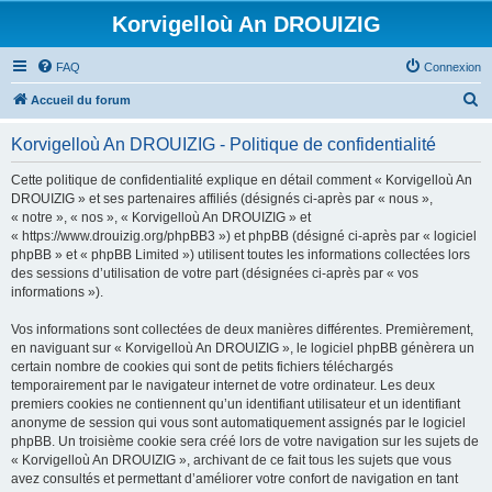
Korvigelloù An DROUIZIG
FAQ
Connexion
R
Accueil du forum
e
Korvigelloù An DROUIZIG - Politique de confidentialité
c
h
Cette politique de confidentialité explique en détail comment « Korvigelloù An
DROUIZIG » et ses partenaires affiliés (désignés ci-après par « nous »,
e
« notre », « nos », « Korvigelloù An DROUIZIG » et
r
« https://www.drouizig.org/phpBB3 ») et phpBB (désigné ci-après par « logiciel
phpBB » et « phpBB Limited ») utilisent toutes les informations collectées lors
c
des sessions d’utilisation de votre part (désignées ci-après par « vos
h
informations »).
e
Vos informations sont collectées de deux manières différentes. Premièrement,
r
en naviguant sur « Korvigelloù An DROUIZIG », le logiciel phpBB génèrera un
certain nombre de cookies qui sont de petits fichiers téléchargés
temporairement par le navigateur internet de votre ordinateur. Les deux
premiers cookies ne contiennent qu’un identifiant utilisateur et un identifiant
anonyme de session qui vous sont automatiquement assignés par le logiciel
phpBB. Un troisième cookie sera créé lors de votre navigation sur les sujets de
« Korvigelloù An DROUIZIG », archivant de ce fait tous les sujets que vous
avez consultés et permettant d’améliorer votre confort de navigation en tant