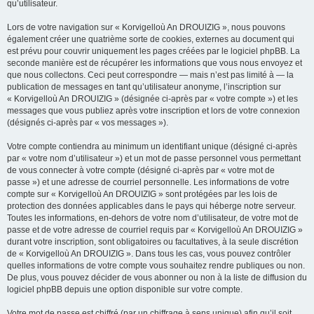
qu’utilisateur.
Lors de votre navigation sur « Korvigelloù An DROUIZIG », nous pouvons
également créer une quatrième sorte de cookies, externes au document qui
est prévu pour couvrir uniquement les pages créées par le logiciel phpBB. La
seconde manière est de récupérer les informations que vous nous envoyez et
que nous collectons. Ceci peut correspondre — mais n’est pas limité à — la
publication de messages en tant qu’utilisateur anonyme, l’inscription sur
« Korvigelloù An DROUIZIG » (désignée ci-après par « votre compte ») et les
messages que vous publiez après votre inscription et lors de votre connexion
(désignés ci-après par « vos messages »).
Votre compte contiendra au minimum un identifiant unique (désigné ci-après
par « votre nom d’utilisateur ») et un mot de passe personnel vous permettant
de vous connecter à votre compte (désigné ci-après par « votre mot de
passe ») et une adresse de courriel personnelle. Les informations de votre
compte sur « Korvigelloù An DROUIZIG » sont protégées par les lois de
protection des données applicables dans le pays qui héberge notre serveur.
Toutes les informations, en-dehors de votre nom d’utilisateur, de votre mot de
passe et de votre adresse de courriel requis par « Korvigelloù An DROUIZIG »
durant votre inscription, sont obligatoires ou facultatives, à la seule discrétion
de « Korvigelloù An DROUIZIG ». Dans tous les cas, vous pouvez contrôler
quelles informations de votre compte vous souhaitez rendre publiques ou non.
De plus, vous pouvez décider de vous abonner ou non à la liste de diffusion du
logiciel phpBB depuis une option disponible sur votre compte.
Votre mot de passe est chiffré (par un chiffrage à sens unique) afin qu’il soit