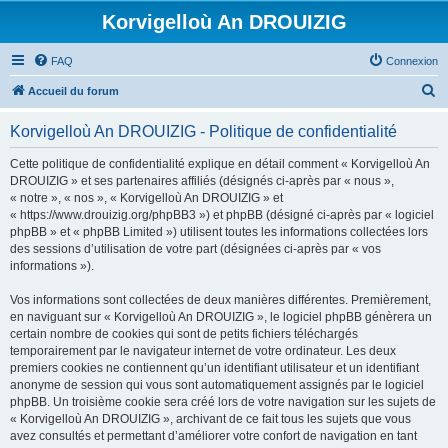
Korvigelloù An DROUIZIG
FAQ
Connexion
R
Accueil du forum
e
Korvigelloù An DROUIZIG - Politique de confidentialité
c
h
Cette politique de confidentialité explique en détail comment « Korvigelloù An
DROUIZIG » et ses partenaires affiliés (désignés ci-après par « nous »,
e
« notre », « nos », « Korvigelloù An DROUIZIG » et
r
« https://www.drouizig.org/phpBB3 ») et phpBB (désigné ci-après par « logiciel
phpBB » et « phpBB Limited ») utilisent toutes les informations collectées lors
c
des sessions d’utilisation de votre part (désignées ci-après par « vos
h
informations »).
e
Vos informations sont collectées de deux manières différentes. Premièrement,
r
en naviguant sur « Korvigelloù An DROUIZIG », le logiciel phpBB génèrera un
certain nombre de cookies qui sont de petits fichiers téléchargés
temporairement par le navigateur internet de votre ordinateur. Les deux
premiers cookies ne contiennent qu’un identifiant utilisateur et un identifiant
anonyme de session qui vous sont automatiquement assignés par le logiciel
phpBB. Un troisième cookie sera créé lors de votre navigation sur les sujets de
« Korvigelloù An DROUIZIG », archivant de ce fait tous les sujets que vous
avez consultés et permettant d’améliorer votre confort de navigation en tant