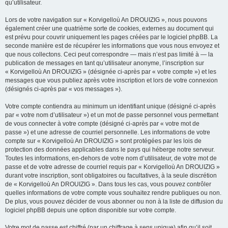
qu’utilisateur.
Lors de votre navigation sur « Korvigelloù An DROUIZIG », nous pouvons
également créer une quatrième sorte de cookies, externes au document qui
est prévu pour couvrir uniquement les pages créées par le logiciel phpBB. La
seconde manière est de récupérer les informations que vous nous envoyez et
que nous collectons. Ceci peut correspondre — mais n’est pas limité à — la
publication de messages en tant qu’utilisateur anonyme, l’inscription sur
« Korvigelloù An DROUIZIG » (désignée ci-après par « votre compte ») et les
messages que vous publiez après votre inscription et lors de votre connexion
(désignés ci-après par « vos messages »).
Votre compte contiendra au minimum un identifiant unique (désigné ci-après
par « votre nom d’utilisateur ») et un mot de passe personnel vous permettant
de vous connecter à votre compte (désigné ci-après par « votre mot de
passe ») et une adresse de courriel personnelle. Les informations de votre
compte sur « Korvigelloù An DROUIZIG » sont protégées par les lois de
protection des données applicables dans le pays qui héberge notre serveur.
Toutes les informations, en-dehors de votre nom d’utilisateur, de votre mot de
passe et de votre adresse de courriel requis par « Korvigelloù An DROUIZIG »
durant votre inscription, sont obligatoires ou facultatives, à la seule discrétion
de « Korvigelloù An DROUIZIG ». Dans tous les cas, vous pouvez contrôler
quelles informations de votre compte vous souhaitez rendre publiques ou non.
De plus, vous pouvez décider de vous abonner ou non à la liste de diffusion du
logiciel phpBB depuis une option disponible sur votre compte.
Votre mot de passe est chiffré (par un chiffrage à sens unique) afin qu’il soit