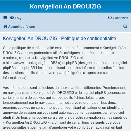
Korvigelloù An DROUIZIG
FAQ
Connexion
R
Accueil du forum
e
Korvigelloù An DROUIZIG - Politique de confidentialité
c
h
Cette politique de confidentialité explique en détail comment « Korvigelloù An
DROUIZIG » et ses partenaires affiliés (désignés ci-après par « nous »,
e
« notre », « nos », « Korvigelloù An DROUIZIG » et
r
« https://www.drouizig.org/phpBB3 ») et phpBB (désigné ci-après par « logiciel
phpBB » et « phpBB Limited ») utilisent toutes les informations collectées lors
c
des sessions d’utilisation de votre part (désignées ci-après par « vos
h
informations »).
e
Vos informations sont collectées de deux manières différentes. Premièrement,
r
en naviguant sur « Korvigelloù An DROUIZIG », le logiciel phpBB génèrera un
certain nombre de cookies qui sont de petits fichiers téléchargés
temporairement par le navigateur internet de votre ordinateur. Les deux
premiers cookies ne contiennent qu’un identifiant utilisateur et un identifiant
anonyme de session qui vous sont automatiquement assignés par le logiciel
phpBB. Un troisième cookie sera créé lors de votre navigation sur les sujets de
« Korvigelloù An DROUIZIG », archivant de ce fait tous les sujets que vous
avez consultés et permettant d’améliorer votre confort de navigation en tant