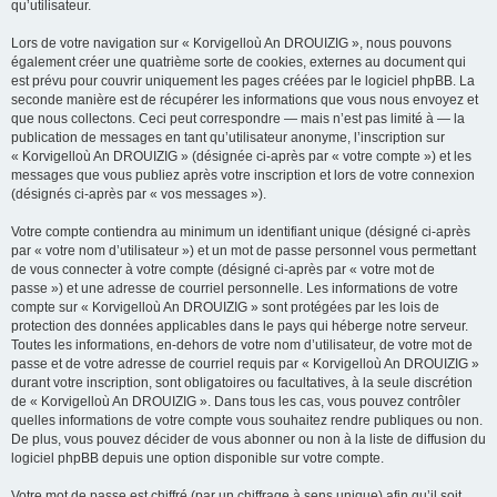
qu’utilisateur.
Lors de votre navigation sur « Korvigelloù An DROUIZIG », nous pouvons
également créer une quatrième sorte de cookies, externes au document qui
est prévu pour couvrir uniquement les pages créées par le logiciel phpBB. La
seconde manière est de récupérer les informations que vous nous envoyez et
que nous collectons. Ceci peut correspondre — mais n’est pas limité à — la
publication de messages en tant qu’utilisateur anonyme, l’inscription sur
« Korvigelloù An DROUIZIG » (désignée ci-après par « votre compte ») et les
messages que vous publiez après votre inscription et lors de votre connexion
(désignés ci-après par « vos messages »).
Votre compte contiendra au minimum un identifiant unique (désigné ci-après
par « votre nom d’utilisateur ») et un mot de passe personnel vous permettant
de vous connecter à votre compte (désigné ci-après par « votre mot de
passe ») et une adresse de courriel personnelle. Les informations de votre
compte sur « Korvigelloù An DROUIZIG » sont protégées par les lois de
protection des données applicables dans le pays qui héberge notre serveur.
Toutes les informations, en-dehors de votre nom d’utilisateur, de votre mot de
passe et de votre adresse de courriel requis par « Korvigelloù An DROUIZIG »
durant votre inscription, sont obligatoires ou facultatives, à la seule discrétion
de « Korvigelloù An DROUIZIG ». Dans tous les cas, vous pouvez contrôler
quelles informations de votre compte vous souhaitez rendre publiques ou non.
De plus, vous pouvez décider de vous abonner ou non à la liste de diffusion du
logiciel phpBB depuis une option disponible sur votre compte.
Votre mot de passe est chiffré (par un chiffrage à sens unique) afin qu’il soit