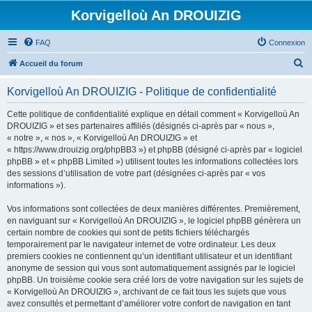
Korvigelloù An DROUIZIG
FAQ
Connexion
R
Accueil du forum
e
Korvigelloù An DROUIZIG - Politique de confidentialité
c
h
Cette politique de confidentialité explique en détail comment « Korvigelloù An
DROUIZIG » et ses partenaires affiliés (désignés ci-après par « nous »,
e
« notre », « nos », « Korvigelloù An DROUIZIG » et
r
« https://www.drouizig.org/phpBB3 ») et phpBB (désigné ci-après par « logiciel
phpBB » et « phpBB Limited ») utilisent toutes les informations collectées lors
c
des sessions d’utilisation de votre part (désignées ci-après par « vos
h
informations »).
e
Vos informations sont collectées de deux manières différentes. Premièrement,
r
en naviguant sur « Korvigelloù An DROUIZIG », le logiciel phpBB génèrera un
certain nombre de cookies qui sont de petits fichiers téléchargés
temporairement par le navigateur internet de votre ordinateur. Les deux
premiers cookies ne contiennent qu’un identifiant utilisateur et un identifiant
anonyme de session qui vous sont automatiquement assignés par le logiciel
phpBB. Un troisième cookie sera créé lors de votre navigation sur les sujets de
« Korvigelloù An DROUIZIG », archivant de ce fait tous les sujets que vous
avez consultés et permettant d’améliorer votre confort de navigation en tant