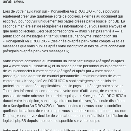
qu’utilisateur.
Lors de votre navigation sur « Korvigelloù An DROUIZIG », nous pouvons
également créer une quatrième sorte de cookies, externes au document qui
est prévu pour couvrir uniquement les pages créées par le logiciel phpBB. La
seconde manière est de récupérer les informations que vous nous envoyez et
que nous collectons. Ceci peut correspondre — mais n’est pas limité à — la
publication de messages en tant qu’utilisateur anonyme, l’inscription sur
« Korvigelloù An DROUIZIG » (désignée ci-après par « votre compte ») et les
messages que vous publiez après votre inscription et lors de votre connexion
(désignés ci-après par « vos messages »).
Votre compte contiendra au minimum un identifiant unique (désigné ci-après
par « votre nom d’utilisateur ») et un mot de passe personnel vous permettant
de vous connecter à votre compte (désigné ci-après par « votre mot de
passe ») et une adresse de courriel personnelle. Les informations de votre
compte sur « Korvigelloù An DROUIZIG » sont protégées par les lois de
protection des données applicables dans le pays qui héberge notre serveur.
Toutes les informations, en-dehors de votre nom d’utilisateur, de votre mot de
passe et de votre adresse de courriel requis par « Korvigelloù An DROUIZIG »
durant votre inscription, sont obligatoires ou facultatives, à la seule discrétion
de « Korvigelloù An DROUIZIG ». Dans tous les cas, vous pouvez contrôler
quelles informations de votre compte vous souhaitez rendre publiques ou non.
De plus, vous pouvez décider de vous abonner ou non à la liste de diffusion du
logiciel phpBB depuis une option disponible sur votre compte.
Votre mot de passe est chiffré (par un chiffrage à sens unique) afin qu’il soit