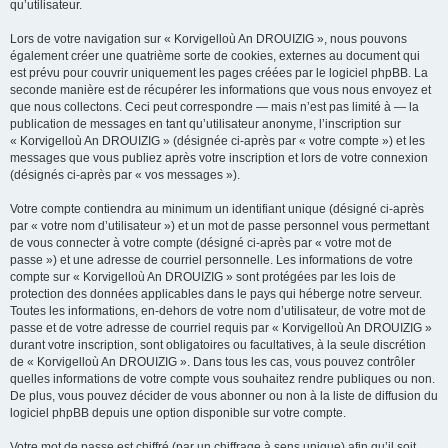
qu’utilisateur.
Lors de votre navigation sur « Korvigelloù An DROUIZIG », nous pouvons
également créer une quatrième sorte de cookies, externes au document qui
est prévu pour couvrir uniquement les pages créées par le logiciel phpBB. La
seconde manière est de récupérer les informations que vous nous envoyez et
que nous collectons. Ceci peut correspondre — mais n’est pas limité à — la
publication de messages en tant qu’utilisateur anonyme, l’inscription sur
« Korvigelloù An DROUIZIG » (désignée ci-après par « votre compte ») et les
messages que vous publiez après votre inscription et lors de votre connexion
(désignés ci-après par « vos messages »).
Votre compte contiendra au minimum un identifiant unique (désigné ci-après
par « votre nom d’utilisateur ») et un mot de passe personnel vous permettant
de vous connecter à votre compte (désigné ci-après par « votre mot de
passe ») et une adresse de courriel personnelle. Les informations de votre
compte sur « Korvigelloù An DROUIZIG » sont protégées par les lois de
protection des données applicables dans le pays qui héberge notre serveur.
Toutes les informations, en-dehors de votre nom d’utilisateur, de votre mot de
passe et de votre adresse de courriel requis par « Korvigelloù An DROUIZIG »
durant votre inscription, sont obligatoires ou facultatives, à la seule discrétion
de « Korvigelloù An DROUIZIG ». Dans tous les cas, vous pouvez contrôler
quelles informations de votre compte vous souhaitez rendre publiques ou non.
De plus, vous pouvez décider de vous abonner ou non à la liste de diffusion du
logiciel phpBB depuis une option disponible sur votre compte.
Votre mot de passe est chiffré (par un chiffrage à sens unique) afin qu’il soit