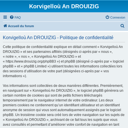
Korvigelloù An DROUIZIG
FAQ
Connexion
R
Accueil du forum
e
Korvigelloù An DROUIZIG - Politique de confidentialité
c
h
Cette politique de confidentialité explique en détail comment « Korvigelloù An
DROUIZIG » et ses partenaires affiliés (désignés ci-après par « nous »,
e
« notre », « nos », « Korvigelloù An DROUIZIG » et
r
« https://www.drouizig.org/phpBB3 ») et phpBB (désigné ci-après par « logiciel
phpBB » et « phpBB Limited ») utilisent toutes les informations collectées lors
c
des sessions d’utilisation de votre part (désignées ci-après par « vos
h
informations »).
e
Vos informations sont collectées de deux manières différentes. Premièrement,
r
en naviguant sur « Korvigelloù An DROUIZIG », le logiciel phpBB génèrera un
certain nombre de cookies qui sont de petits fichiers téléchargés
temporairement par le navigateur internet de votre ordinateur. Les deux
premiers cookies ne contiennent qu’un identifiant utilisateur et un identifiant
anonyme de session qui vous sont automatiquement assignés par le logiciel
phpBB. Un troisième cookie sera créé lors de votre navigation sur les sujets de
« Korvigelloù An DROUIZIG », archivant de ce fait tous les sujets que vous
avez consultés et permettant d’améliorer votre confort de navigation en tant