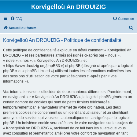
Korvigelloù An DROUIZIG
FAQ
Connexion
R
Accueil du forum
e
Korvigelloù An DROUIZIG - Politique de confidentialité
c
h
Cette politique de confidentialité explique en détail comment « Korvigelloù An
DROUIZIG » et ses partenaires affiliés (désignés ci-après par « nous »,
e
« notre », « nos », « Korvigelloù An DROUIZIG » et
r
« https://www.drouizig.org/phpBB3 ») et phpBB (désigné ci-après par « logiciel
phpBB » et « phpBB Limited ») utilisent toutes les informations collectées lors
c
des sessions d’utilisation de votre part (désignées ci-après par « vos
h
informations »).
e
Vos informations sont collectées de deux manières différentes. Premièrement,
r
en naviguant sur « Korvigelloù An DROUIZIG », le logiciel phpBB génèrera un
certain nombre de cookies qui sont de petits fichiers téléchargés
temporairement par le navigateur internet de votre ordinateur. Les deux
premiers cookies ne contiennent qu’un identifiant utilisateur et un identifiant
anonyme de session qui vous sont automatiquement assignés par le logiciel
phpBB. Un troisième cookie sera créé lors de votre navigation sur les sujets de
« Korvigelloù An DROUIZIG », archivant de ce fait tous les sujets que vous
avez consultés et permettant d’améliorer votre confort de navigation en tant