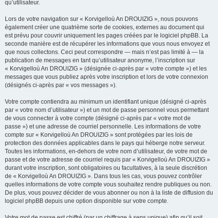
qu’utilisateur.
Lors de votre navigation sur « Korvigelloù An DROUIZIG », nous pouvons
également créer une quatrième sorte de cookies, externes au document qui
est prévu pour couvrir uniquement les pages créées par le logiciel phpBB. La
seconde manière est de récupérer les informations que vous nous envoyez et
que nous collectons. Ceci peut correspondre — mais n’est pas limité à — la
publication de messages en tant qu’utilisateur anonyme, l’inscription sur
« Korvigelloù An DROUIZIG » (désignée ci-après par « votre compte ») et les
messages que vous publiez après votre inscription et lors de votre connexion
(désignés ci-après par « vos messages »).
Votre compte contiendra au minimum un identifiant unique (désigné ci-après
par « votre nom d’utilisateur ») et un mot de passe personnel vous permettant
de vous connecter à votre compte (désigné ci-après par « votre mot de
passe ») et une adresse de courriel personnelle. Les informations de votre
compte sur « Korvigelloù An DROUIZIG » sont protégées par les lois de
protection des données applicables dans le pays qui héberge notre serveur.
Toutes les informations, en-dehors de votre nom d’utilisateur, de votre mot de
passe et de votre adresse de courriel requis par « Korvigelloù An DROUIZIG »
durant votre inscription, sont obligatoires ou facultatives, à la seule discrétion
de « Korvigelloù An DROUIZIG ». Dans tous les cas, vous pouvez contrôler
quelles informations de votre compte vous souhaitez rendre publiques ou non.
De plus, vous pouvez décider de vous abonner ou non à la liste de diffusion du
logiciel phpBB depuis une option disponible sur votre compte.
Votre mot de passe est chiffré (par un chiffrage à sens unique) afin qu’il soit