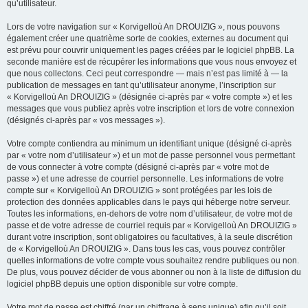
qu’utilisateur.
Lors de votre navigation sur « Korvigelloù An DROUIZIG », nous pouvons
également créer une quatrième sorte de cookies, externes au document qui
est prévu pour couvrir uniquement les pages créées par le logiciel phpBB. La
seconde manière est de récupérer les informations que vous nous envoyez et
que nous collectons. Ceci peut correspondre — mais n’est pas limité à — la
publication de messages en tant qu’utilisateur anonyme, l’inscription sur
« Korvigelloù An DROUIZIG » (désignée ci-après par « votre compte ») et les
messages que vous publiez après votre inscription et lors de votre connexion
(désignés ci-après par « vos messages »).
Votre compte contiendra au minimum un identifiant unique (désigné ci-après
par « votre nom d’utilisateur ») et un mot de passe personnel vous permettant
de vous connecter à votre compte (désigné ci-après par « votre mot de
passe ») et une adresse de courriel personnelle. Les informations de votre
compte sur « Korvigelloù An DROUIZIG » sont protégées par les lois de
protection des données applicables dans le pays qui héberge notre serveur.
Toutes les informations, en-dehors de votre nom d’utilisateur, de votre mot de
passe et de votre adresse de courriel requis par « Korvigelloù An DROUIZIG »
durant votre inscription, sont obligatoires ou facultatives, à la seule discrétion
de « Korvigelloù An DROUIZIG ». Dans tous les cas, vous pouvez contrôler
quelles informations de votre compte vous souhaitez rendre publiques ou non.
De plus, vous pouvez décider de vous abonner ou non à la liste de diffusion du
logiciel phpBB depuis une option disponible sur votre compte.
Votre mot de passe est chiffré (par un chiffrage à sens unique) afin qu’il soit