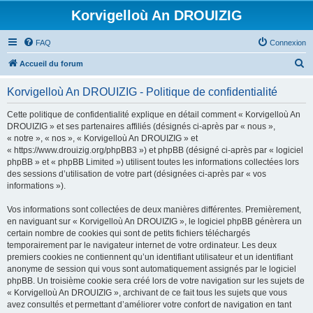
Korvigelloù An DROUIZIG
FAQ
Connexion
R
Accueil du forum
e
Korvigelloù An DROUIZIG - Politique de confidentialité
c
h
Cette politique de confidentialité explique en détail comment « Korvigelloù An
DROUIZIG » et ses partenaires affiliés (désignés ci-après par « nous »,
e
« notre », « nos », « Korvigelloù An DROUIZIG » et
r
« https://www.drouizig.org/phpBB3 ») et phpBB (désigné ci-après par « logiciel
phpBB » et « phpBB Limited ») utilisent toutes les informations collectées lors
c
des sessions d’utilisation de votre part (désignées ci-après par « vos
h
informations »).
e
Vos informations sont collectées de deux manières différentes. Premièrement,
r
en naviguant sur « Korvigelloù An DROUIZIG », le logiciel phpBB génèrera un
certain nombre de cookies qui sont de petits fichiers téléchargés
temporairement par le navigateur internet de votre ordinateur. Les deux
premiers cookies ne contiennent qu’un identifiant utilisateur et un identifiant
anonyme de session qui vous sont automatiquement assignés par le logiciel
phpBB. Un troisième cookie sera créé lors de votre navigation sur les sujets de
« Korvigelloù An DROUIZIG », archivant de ce fait tous les sujets que vous
avez consultés et permettant d’améliorer votre confort de navigation en tant