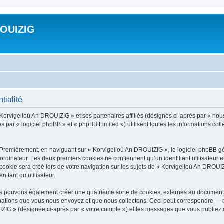
ROUIZIG
tialité
 Korvigelloù An DROUIZIG » et ses partenaires affiliés (désignés ci-après par « nou
par « logiciel phpBB » et « phpBB Limited ») utilisent toutes les informations colle
 Premièrement, en naviguant sur « Korvigelloù An DROUIZIG », le logiciel phpBB gén
ordinateur. Les deux premiers cookies ne contiennent qu’un identifiant utilisateur 
okie sera créé lors de votre navigation sur les sujets de « Korvigelloù An DROUIZI
n tant qu’utilisateur.
us pouvons également créer une quatrième sorte de cookies, externes au document 
mations que vous nous envoyez et que nous collectons. Ceci peut correspondre — m
IZIG » (désignée ci-après par « votre compte ») et les messages que vous publiez ap