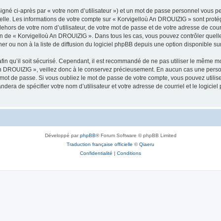
igné ci-après par « votre nom d’utilisateur ») et un mot de passe personnel vous p
nelle. Les informations de votre compte sur « Korvigelloù An DROUIZIG » sont proté
dehors de votre nom d’utilisateur, de votre mot de passe et de votre adresse de cou
rétion de « Korvigelloù An DROUIZIG ». Dans tous les cas, vous pouvez contrôler que
 ou non à la liste de diffusion du logiciel phpBB depuis une option disponible su
afin qu’il soit sécurisé. Cependant, il est recommandé de ne pas utiliser le même mot
An DROUIZIG », veillez donc à le conservez précieusement. En aucun cas une perso
 mot de passe. Si vous oubliez le mot de passe de votre compte, vous pouvez utilis
andera de spécifier votre nom d’utilisateur et votre adresse de courriel et le logi
Développé par
phpBB
® Forum Software © phpBB Limited
Traduction française officielle
©
Qiaeru
Confidentialité
|
Conditions