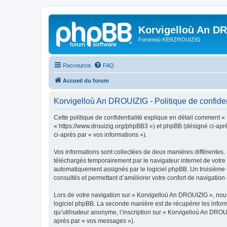
Korvigelloù An D
Foromoù KERZROUIZIG
Raccourcis
FAQ
Accueil du forum
Korvigelloù An DROUIZIG - Politique de confiden
Cette politique de confidentialité explique en détail comment «
« https://www.drouizig.org/phpBB3 ») et phpBB (désigné ci-après 
ci-après par « vos informations »).
Vos informations sont collectées de deux manières différentes.
téléchargés temporairement par le navigateur internet de votre 
automatiquement assignés par le logiciel phpBB. Un troisième co
consultés et permettant d’améliorer votre confort de navigation e
Lors de votre navigation sur « Korvigelloù An DROUIZIG », no
logiciel phpBB. La seconde manière est de récupérer les infor
qu’utilisateur anonyme, l’inscription sur « Korvigelloù An DROU
après par « vos messages »).