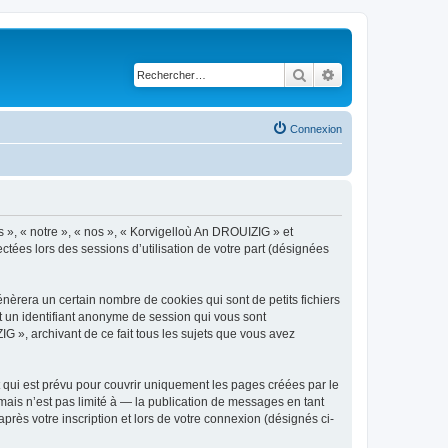
Rechercher
Recherche avancé
Connexion
s », « notre », « nos », « Korvigelloù An DROUIZIG » et
ctées lors des sessions d’utilisation de votre part (désignées
èrera un certain nombre de cookies qui sont de petits fichiers
et un identifiant anonyme de session qui vous sont
G », archivant de ce fait tous les sujets que vous avez
qui est prévu pour couvrir uniquement les pages créées par le
ais n’est pas limité à — la publication de messages en tant
rès votre inscription et lors de votre connexion (désignés ci-