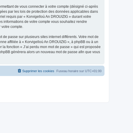
ermettant de vous connecter à votre compte (désigné ci-après
gées par les lois de protection des données applicables dans
rriel requis par « Korvigelloù An DROUIZIG » durant votre
lles informations de votre compte vous souhaitez rendre
r votre compte.
 de passe sur plusieurs sites internet différents. Votre mot de
nne affiliée à « Korvigelloù An DROUIZIG », à phpBB ou à un
er la fonction « J’ai perdu mon mot de passe » qui est proposée
ciel phpBB générera alors un nouveau mot de passe afin que vous
Supprimer les cookies
Fuseau horaire sur
UTC+01:00