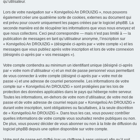
qu’utilisateur.
Lors de votre navigation sur « Korvigelloù An DROUIZIG », nous pouvons
également créer une quatrième sorte de cookies, externes au document qui
est prévu pour couvrir uniquement les pages créées par le logiciel phpBB. La
seconde manière est de récupérer les informations que vous nous envoyez et
que nous collectons. Ceci peut correspondre — mais n’est pas limité à — la
publication de messages en tant qu’utilisateur anonyme, l’inscription sur
« Korvigelloù An DROUIZIG » (désignée ci-après par « votre compte ») et les
messages que vous publiez après votre inscription et lors de votre connexion
(désignés ci-après par « vos messages »).
Votre compte contiendra au minimum un identifiant unique (désigné ci-après
par « votre nom d’utilisateur ») et un mot de passe personnel vous permettant
de vous connecter à votre compte (désigné ci-après par « votre mot de
passe ») et une adresse de courriel personnelle. Les informations de votre
compte sur « Korvigelloù An DROUIZIG » sont protégées par les lois de
protection des données applicables dans le pays qui héberge notre serveur.
Toutes les informations, en-dehors de votre nom d’utilisateur, de votre mot de
passe et de votre adresse de courriel requis par « Korvigelloù An DROUIZIG »
durant votre inscription, sont obligatoires ou facultatives, à la seule discrétion
de « Korvigelloù An DROUIZIG ». Dans tous les cas, vous pouvez contrôler
quelles informations de votre compte vous souhaitez rendre publiques ou non.
De plus, vous pouvez décider de vous abonner ou non à la liste de diffusion du
logiciel phpBB depuis une option disponible sur votre compte.
Votre mot de passe est chiffré (par un chiffrage à sens unique) afin qu’il soit