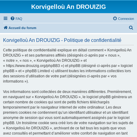
Korvigelloù An DROUIZIG
FAQ
Connexion
R
Accueil du forum
e
Korvigelloù An DROUIZIG - Politique de confidentialité
c
h
Cette politique de confidentialité explique en détail comment « Korvigelloù An
DROUIZIG » et ses partenaires affiliés (désignés ci-après par « nous »,
e
« notre », « nos », « Korvigelloù An DROUIZIG » et
r
« https://www.drouizig.org/phpBB3 ») et phpBB (désigné ci-après par « logiciel
phpBB » et « phpBB Limited ») utilisent toutes les informations collectées lors
c
des sessions d’utilisation de votre part (désignées ci-après par « vos
h
informations »).
e
Vos informations sont collectées de deux manières différentes. Premièrement,
r
en naviguant sur « Korvigelloù An DROUIZIG », le logiciel phpBB génèrera un
certain nombre de cookies qui sont de petits fichiers téléchargés
temporairement par le navigateur internet de votre ordinateur. Les deux
premiers cookies ne contiennent qu’un identifiant utilisateur et un identifiant
anonyme de session qui vous sont automatiquement assignés par le logiciel
phpBB. Un troisième cookie sera créé lors de votre navigation sur les sujets de
« Korvigelloù An DROUIZIG », archivant de ce fait tous les sujets que vous
avez consultés et permettant d’améliorer votre confort de navigation en tant