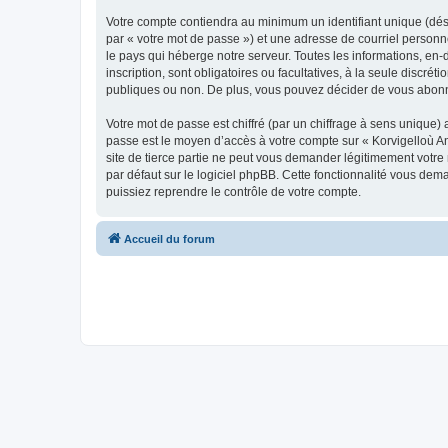
Votre compte contiendra au minimum un identifiant unique (dés
par « votre mot de passe ») et une adresse de courriel person
le pays qui héberge notre serveur. Toutes les informations, en-
inscription, sont obligatoires ou facultatives, à la seule disc
publiques ou non. De plus, vous pouvez décider de vous abonner
Votre mot de passe est chiffré (par un chiffrage à sens unique) 
passe est le moyen d’accès à votre compte sur « Korvigelloù 
site de tierce partie ne peut vous demander légitimement votre
par défaut sur le logiciel phpBB. Cette fonctionnalité vous dem
puissiez reprendre le contrôle de votre compte.
Accueil du forum