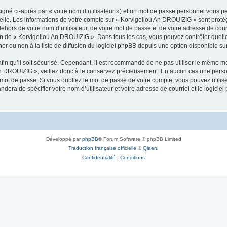
igné ci-après par « votre nom d’utilisateur ») et un mot de passe personnel vous p
nelle. Les informations de votre compte sur « Korvigelloù An DROUIZIG » sont proté
dehors de votre nom d’utilisateur, de votre mot de passe et de votre adresse de cou
rétion de « Korvigelloù An DROUIZIG ». Dans tous les cas, vous pouvez contrôler que
 ou non à la liste de diffusion du logiciel phpBB depuis une option disponible su
afin qu’il soit sécurisé. Cependant, il est recommandé de ne pas utiliser le même mot
An DROUIZIG », veillez donc à le conservez précieusement. En aucun cas une perso
 mot de passe. Si vous oubliez le mot de passe de votre compte, vous pouvez utilis
andera de spécifier votre nom d’utilisateur et votre adresse de courriel et le logi
Développé par
phpBB
® Forum Software © phpBB Limited
Traduction française officielle
©
Qiaeru
Confidentialité
|
Conditions