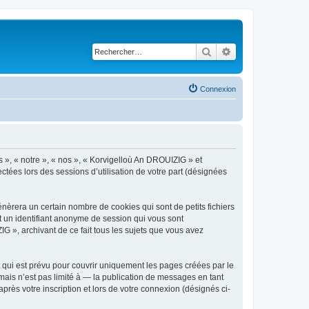
Rechercher
Recherche avancé
Connexion
s », « notre », « nos », « Korvigelloù An DROUIZIG » et
ctées lors des sessions d’utilisation de votre part (désignées
èrera un certain nombre de cookies qui sont de petits fichiers
et un identifiant anonyme de session qui vous sont
G », archivant de ce fait tous les sujets que vous avez
qui est prévu pour couvrir uniquement les pages créées par le
ais n’est pas limité à — la publication de messages en tant
rès votre inscription et lors de votre connexion (désignés ci-