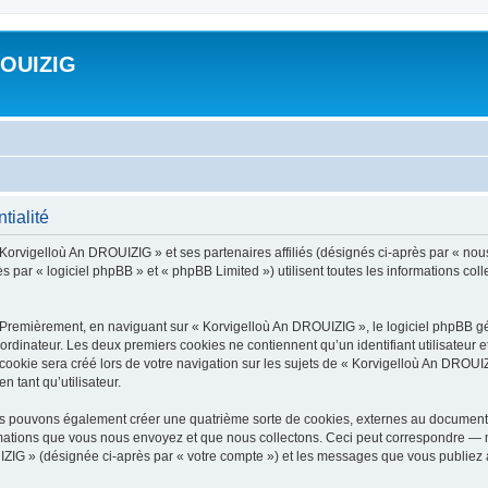
ROUIZIG
tialité
 Korvigelloù An DROUIZIG » et ses partenaires affiliés (désignés ci-après par « nou
par « logiciel phpBB » et « phpBB Limited ») utilisent toutes les informations colle
 Premièrement, en naviguant sur « Korvigelloù An DROUIZIG », le logiciel phpBB gén
ordinateur. Les deux premiers cookies ne contiennent qu’un identifiant utilisateur 
okie sera créé lors de votre navigation sur les sujets de « Korvigelloù An DROUIZI
n tant qu’utilisateur.
us pouvons également créer une quatrième sorte de cookies, externes au document 
mations que vous nous envoyez et que nous collectons. Ceci peut correspondre — m
IZIG » (désignée ci-après par « votre compte ») et les messages que vous publiez ap