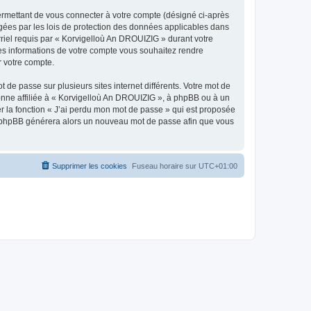
ermettant de vous connecter à votre compte (désigné ci-après
gées par les lois de protection des données applicables dans
rriel requis par « Korvigelloù An DROUIZIG » durant votre
lles informations de votre compte vous souhaitez rendre
r votre compte.
 de passe sur plusieurs sites internet différents. Votre mot de
nne affiliée à « Korvigelloù An DROUIZIG », à phpBB ou à un
er la fonction « J’ai perdu mon mot de passe » qui est proposée
ciel phpBB générera alors un nouveau mot de passe afin que vous
Supprimer les cookies
Fuseau horaire sur
UTC+01:00