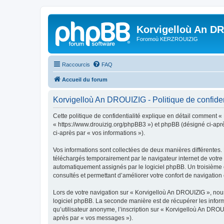
Korvigelloù An D
Foromoù KERZROUIZIG
Raccourcis
FAQ
Accueil du forum
Korvigelloù An DROUIZIG - Politique de confiden
Cette politique de confidentialité explique en détail comment «
« https://www.drouizig.org/phpBB3 ») et phpBB (désigné ci-après 
ci-après par « vos informations »).
Vos informations sont collectées de deux manières différentes.
téléchargés temporairement par le navigateur internet de votre 
automatiquement assignés par le logiciel phpBB. Un troisième co
consultés et permettant d’améliorer votre confort de navigation e
Lors de votre navigation sur « Korvigelloù An DROUIZIG », no
logiciel phpBB. La seconde manière est de récupérer les infor
qu’utilisateur anonyme, l’inscription sur « Korvigelloù An DROU
après par « vos messages »).