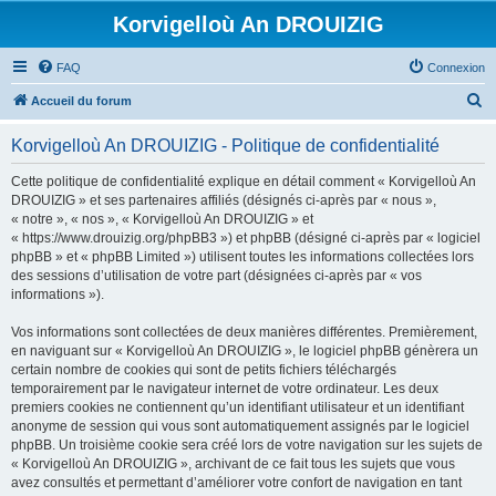
Korvigelloù An DROUIZIG
FAQ
Connexion
R
Accueil du forum
e
Korvigelloù An DROUIZIG - Politique de confidentialité
c
h
Cette politique de confidentialité explique en détail comment « Korvigelloù An
DROUIZIG » et ses partenaires affiliés (désignés ci-après par « nous »,
e
« notre », « nos », « Korvigelloù An DROUIZIG » et
r
« https://www.drouizig.org/phpBB3 ») et phpBB (désigné ci-après par « logiciel
phpBB » et « phpBB Limited ») utilisent toutes les informations collectées lors
c
des sessions d’utilisation de votre part (désignées ci-après par « vos
h
informations »).
e
Vos informations sont collectées de deux manières différentes. Premièrement,
r
en naviguant sur « Korvigelloù An DROUIZIG », le logiciel phpBB génèrera un
certain nombre de cookies qui sont de petits fichiers téléchargés
temporairement par le navigateur internet de votre ordinateur. Les deux
premiers cookies ne contiennent qu’un identifiant utilisateur et un identifiant
anonyme de session qui vous sont automatiquement assignés par le logiciel
phpBB. Un troisième cookie sera créé lors de votre navigation sur les sujets de
« Korvigelloù An DROUIZIG », archivant de ce fait tous les sujets que vous
avez consultés et permettant d’améliorer votre confort de navigation en tant