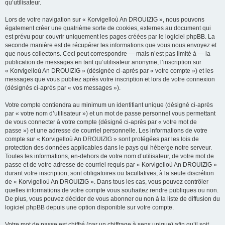
qu’utilisateur.
Lors de votre navigation sur « Korvigelloù An DROUIZIG », nous pouvons
également créer une quatrième sorte de cookies, externes au document qui
est prévu pour couvrir uniquement les pages créées par le logiciel phpBB. La
seconde manière est de récupérer les informations que vous nous envoyez et
que nous collectons. Ceci peut correspondre — mais n’est pas limité à — la
publication de messages en tant qu’utilisateur anonyme, l’inscription sur
« Korvigelloù An DROUIZIG » (désignée ci-après par « votre compte ») et les
messages que vous publiez après votre inscription et lors de votre connexion
(désignés ci-après par « vos messages »).
Votre compte contiendra au minimum un identifiant unique (désigné ci-après
par « votre nom d’utilisateur ») et un mot de passe personnel vous permettant
de vous connecter à votre compte (désigné ci-après par « votre mot de
passe ») et une adresse de courriel personnelle. Les informations de votre
compte sur « Korvigelloù An DROUIZIG » sont protégées par les lois de
protection des données applicables dans le pays qui héberge notre serveur.
Toutes les informations, en-dehors de votre nom d’utilisateur, de votre mot de
passe et de votre adresse de courriel requis par « Korvigelloù An DROUIZIG »
durant votre inscription, sont obligatoires ou facultatives, à la seule discrétion
de « Korvigelloù An DROUIZIG ». Dans tous les cas, vous pouvez contrôler
quelles informations de votre compte vous souhaitez rendre publiques ou non.
De plus, vous pouvez décider de vous abonner ou non à la liste de diffusion du
logiciel phpBB depuis une option disponible sur votre compte.
Votre mot de passe est chiffré (par un chiffrage à sens unique) afin qu’il soit