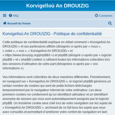
Korvigelloù An DROUIZIG
FAQ
Connexion
R
Accueil du forum
e
Korvigelloù An DROUIZIG - Politique de confidentialité
c
h
Cette politique de confidentialité explique en détail comment « Korvigelloù An
DROUIZIG » et ses partenaires affiliés (désignés ci-après par « nous »,
e
« notre », « nos », « Korvigelloù An DROUIZIG » et
r
« https://www.drouizig.org/phpBB3 ») et phpBB (désigné ci-après par « logiciel
phpBB » et « phpBB Limited ») utilisent toutes les informations collectées lors
c
des sessions d’utilisation de votre part (désignées ci-après par « vos
h
informations »).
e
Vos informations sont collectées de deux manières différentes. Premièrement,
r
en naviguant sur « Korvigelloù An DROUIZIG », le logiciel phpBB génèrera un
certain nombre de cookies qui sont de petits fichiers téléchargés
temporairement par le navigateur internet de votre ordinateur. Les deux
premiers cookies ne contiennent qu’un identifiant utilisateur et un identifiant
anonyme de session qui vous sont automatiquement assignés par le logiciel
phpBB. Un troisième cookie sera créé lors de votre navigation sur les sujets de
« Korvigelloù An DROUIZIG », archivant de ce fait tous les sujets que vous
avez consultés et permettant d’améliorer votre confort de navigation en tant