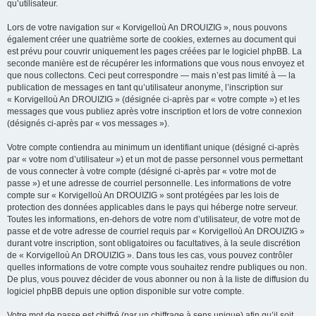
qu’utilisateur.
Lors de votre navigation sur « Korvigelloù An DROUIZIG », nous pouvons
également créer une quatrième sorte de cookies, externes au document qui
est prévu pour couvrir uniquement les pages créées par le logiciel phpBB. La
seconde manière est de récupérer les informations que vous nous envoyez et
que nous collectons. Ceci peut correspondre — mais n’est pas limité à — la
publication de messages en tant qu’utilisateur anonyme, l’inscription sur
« Korvigelloù An DROUIZIG » (désignée ci-après par « votre compte ») et les
messages que vous publiez après votre inscription et lors de votre connexion
(désignés ci-après par « vos messages »).
Votre compte contiendra au minimum un identifiant unique (désigné ci-après
par « votre nom d’utilisateur ») et un mot de passe personnel vous permettant
de vous connecter à votre compte (désigné ci-après par « votre mot de
passe ») et une adresse de courriel personnelle. Les informations de votre
compte sur « Korvigelloù An DROUIZIG » sont protégées par les lois de
protection des données applicables dans le pays qui héberge notre serveur.
Toutes les informations, en-dehors de votre nom d’utilisateur, de votre mot de
passe et de votre adresse de courriel requis par « Korvigelloù An DROUIZIG »
durant votre inscription, sont obligatoires ou facultatives, à la seule discrétion
de « Korvigelloù An DROUIZIG ». Dans tous les cas, vous pouvez contrôler
quelles informations de votre compte vous souhaitez rendre publiques ou non.
De plus, vous pouvez décider de vous abonner ou non à la liste de diffusion du
logiciel phpBB depuis une option disponible sur votre compte.
Votre mot de passe est chiffré (par un chiffrage à sens unique) afin qu’il soit