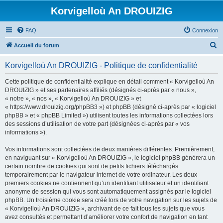
Korvigelloù An DROUIZIG
FAQ
Connexion
R
Accueil du forum
e
Korvigelloù An DROUIZIG - Politique de confidentialité
c
h
Cette politique de confidentialité explique en détail comment « Korvigelloù An
DROUIZIG » et ses partenaires affiliés (désignés ci-après par « nous »,
e
« notre », « nos », « Korvigelloù An DROUIZIG » et
r
« https://www.drouizig.org/phpBB3 ») et phpBB (désigné ci-après par « logiciel
phpBB » et « phpBB Limited ») utilisent toutes les informations collectées lors
c
des sessions d’utilisation de votre part (désignées ci-après par « vos
h
informations »).
e
Vos informations sont collectées de deux manières différentes. Premièrement,
r
en naviguant sur « Korvigelloù An DROUIZIG », le logiciel phpBB génèrera un
certain nombre de cookies qui sont de petits fichiers téléchargés
temporairement par le navigateur internet de votre ordinateur. Les deux
premiers cookies ne contiennent qu’un identifiant utilisateur et un identifiant
anonyme de session qui vous sont automatiquement assignés par le logiciel
phpBB. Un troisième cookie sera créé lors de votre navigation sur les sujets de
« Korvigelloù An DROUIZIG », archivant de ce fait tous les sujets que vous
avez consultés et permettant d’améliorer votre confort de navigation en tant