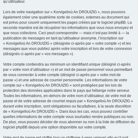
qu’utilisateur.
Lors de votre navigation sur « Korvigelloù An DROUIZIG », nous pouvons
également créer une quatrième sorte de cookies, externes au document qui
est prévu pour couvrir uniquement les pages créées par le logiciel phpBB. La
seconde manière est de récupérer les informations que vous nous envoyez et
que nous collectons. Ceci peut correspondre — mais n’est pas limité à — la
publication de messages en tant qu’utilisateur anonyme, l’inscription sur
« Korvigelloù An DROUIZIG » (désignée ci-après par « votre compte ») et les
messages que vous publiez après votre inscription et lors de votre connexion
(désignés ci-après par « vos messages »).
Votre compte contiendra au minimum un identifiant unique (désigné ci-après
par « votre nom d’utilisateur ») et un mot de passe personnel vous permettant
de vous connecter à votre compte (désigné ci-après par « votre mot de
passe ») et une adresse de courriel personnelle. Les informations de votre
compte sur « Korvigelloù An DROUIZIG » sont protégées par les lois de
protection des données applicables dans le pays qui héberge notre serveur.
Toutes les informations, en-dehors de votre nom d’utilisateur, de votre mot de
passe et de votre adresse de courriel requis par « Korvigelloù An DROUIZIG »
durant votre inscription, sont obligatoires ou facultatives, à la seule discrétion
de « Korvigelloù An DROUIZIG ». Dans tous les cas, vous pouvez contrôler
quelles informations de votre compte vous souhaitez rendre publiques ou non.
De plus, vous pouvez décider de vous abonner ou non à la liste de diffusion du
logiciel phpBB depuis une option disponible sur votre compte.
Votre mot de passe est chiffré (par un chiffrage à sens unique) afin qu’il soit