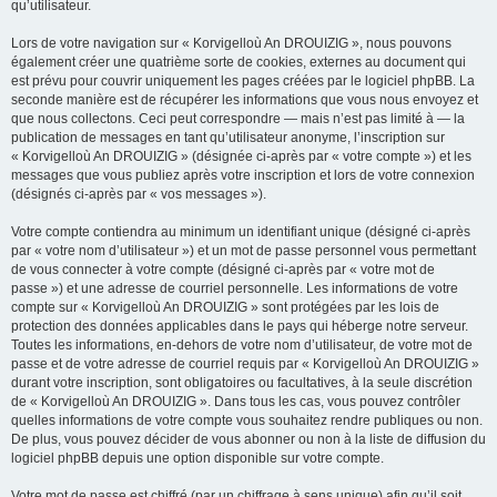
qu’utilisateur.
Lors de votre navigation sur « Korvigelloù An DROUIZIG », nous pouvons
également créer une quatrième sorte de cookies, externes au document qui
est prévu pour couvrir uniquement les pages créées par le logiciel phpBB. La
seconde manière est de récupérer les informations que vous nous envoyez et
que nous collectons. Ceci peut correspondre — mais n’est pas limité à — la
publication de messages en tant qu’utilisateur anonyme, l’inscription sur
« Korvigelloù An DROUIZIG » (désignée ci-après par « votre compte ») et les
messages que vous publiez après votre inscription et lors de votre connexion
(désignés ci-après par « vos messages »).
Votre compte contiendra au minimum un identifiant unique (désigné ci-après
par « votre nom d’utilisateur ») et un mot de passe personnel vous permettant
de vous connecter à votre compte (désigné ci-après par « votre mot de
passe ») et une adresse de courriel personnelle. Les informations de votre
compte sur « Korvigelloù An DROUIZIG » sont protégées par les lois de
protection des données applicables dans le pays qui héberge notre serveur.
Toutes les informations, en-dehors de votre nom d’utilisateur, de votre mot de
passe et de votre adresse de courriel requis par « Korvigelloù An DROUIZIG »
durant votre inscription, sont obligatoires ou facultatives, à la seule discrétion
de « Korvigelloù An DROUIZIG ». Dans tous les cas, vous pouvez contrôler
quelles informations de votre compte vous souhaitez rendre publiques ou non.
De plus, vous pouvez décider de vous abonner ou non à la liste de diffusion du
logiciel phpBB depuis une option disponible sur votre compte.
Votre mot de passe est chiffré (par un chiffrage à sens unique) afin qu’il soit