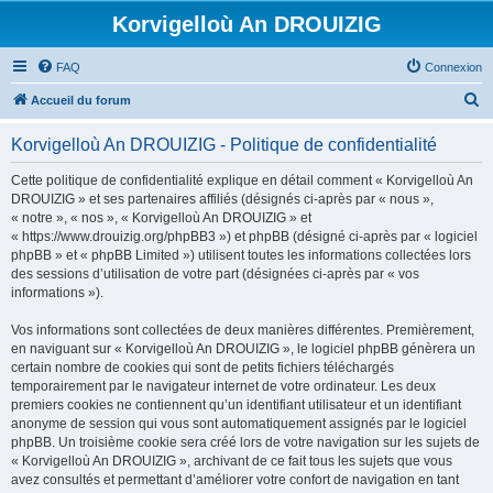
Korvigelloù An DROUIZIG
FAQ
Connexion
R
Accueil du forum
e
Korvigelloù An DROUIZIG - Politique de confidentialité
c
h
Cette politique de confidentialité explique en détail comment « Korvigelloù An
DROUIZIG » et ses partenaires affiliés (désignés ci-après par « nous »,
e
« notre », « nos », « Korvigelloù An DROUIZIG » et
r
« https://www.drouizig.org/phpBB3 ») et phpBB (désigné ci-après par « logiciel
phpBB » et « phpBB Limited ») utilisent toutes les informations collectées lors
c
des sessions d’utilisation de votre part (désignées ci-après par « vos
h
informations »).
e
Vos informations sont collectées de deux manières différentes. Premièrement,
r
en naviguant sur « Korvigelloù An DROUIZIG », le logiciel phpBB génèrera un
certain nombre de cookies qui sont de petits fichiers téléchargés
temporairement par le navigateur internet de votre ordinateur. Les deux
premiers cookies ne contiennent qu’un identifiant utilisateur et un identifiant
anonyme de session qui vous sont automatiquement assignés par le logiciel
phpBB. Un troisième cookie sera créé lors de votre navigation sur les sujets de
« Korvigelloù An DROUIZIG », archivant de ce fait tous les sujets que vous
avez consultés et permettant d’améliorer votre confort de navigation en tant