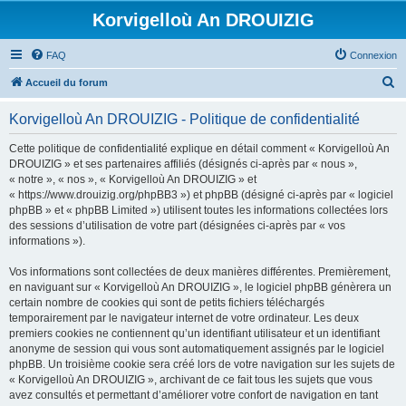
Korvigelloù An DROUIZIG
FAQ
Connexion
R
Accueil du forum
e
Korvigelloù An DROUIZIG - Politique de confidentialité
c
h
Cette politique de confidentialité explique en détail comment « Korvigelloù An
DROUIZIG » et ses partenaires affiliés (désignés ci-après par « nous »,
e
« notre », « nos », « Korvigelloù An DROUIZIG » et
r
« https://www.drouizig.org/phpBB3 ») et phpBB (désigné ci-après par « logiciel
phpBB » et « phpBB Limited ») utilisent toutes les informations collectées lors
c
des sessions d’utilisation de votre part (désignées ci-après par « vos
h
informations »).
e
Vos informations sont collectées de deux manières différentes. Premièrement,
r
en naviguant sur « Korvigelloù An DROUIZIG », le logiciel phpBB génèrera un
certain nombre de cookies qui sont de petits fichiers téléchargés
temporairement par le navigateur internet de votre ordinateur. Les deux
premiers cookies ne contiennent qu’un identifiant utilisateur et un identifiant
anonyme de session qui vous sont automatiquement assignés par le logiciel
phpBB. Un troisième cookie sera créé lors de votre navigation sur les sujets de
« Korvigelloù An DROUIZIG », archivant de ce fait tous les sujets que vous
avez consultés et permettant d’améliorer votre confort de navigation en tant