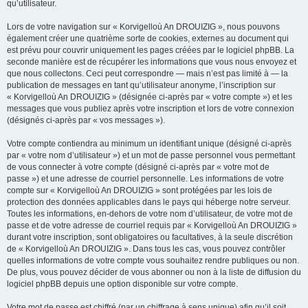
qu’utilisateur.
Lors de votre navigation sur « Korvigelloù An DROUIZIG », nous pouvons
également créer une quatrième sorte de cookies, externes au document qui
est prévu pour couvrir uniquement les pages créées par le logiciel phpBB. La
seconde manière est de récupérer les informations que vous nous envoyez et
que nous collectons. Ceci peut correspondre — mais n’est pas limité à — la
publication de messages en tant qu’utilisateur anonyme, l’inscription sur
« Korvigelloù An DROUIZIG » (désignée ci-après par « votre compte ») et les
messages que vous publiez après votre inscription et lors de votre connexion
(désignés ci-après par « vos messages »).
Votre compte contiendra au minimum un identifiant unique (désigné ci-après
par « votre nom d’utilisateur ») et un mot de passe personnel vous permettant
de vous connecter à votre compte (désigné ci-après par « votre mot de
passe ») et une adresse de courriel personnelle. Les informations de votre
compte sur « Korvigelloù An DROUIZIG » sont protégées par les lois de
protection des données applicables dans le pays qui héberge notre serveur.
Toutes les informations, en-dehors de votre nom d’utilisateur, de votre mot de
passe et de votre adresse de courriel requis par « Korvigelloù An DROUIZIG »
durant votre inscription, sont obligatoires ou facultatives, à la seule discrétion
de « Korvigelloù An DROUIZIG ». Dans tous les cas, vous pouvez contrôler
quelles informations de votre compte vous souhaitez rendre publiques ou non.
De plus, vous pouvez décider de vous abonner ou non à la liste de diffusion du
logiciel phpBB depuis une option disponible sur votre compte.
Votre mot de passe est chiffré (par un chiffrage à sens unique) afin qu’il soit