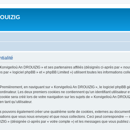
ROUIZIG
tialité
 Korvigelloù An DROUIZIG » et ses partenaires affiliés (désignés ci-après par « nou
par « logiciel phpBB » et « phpBB Limited ») utilisent toutes les informations colle
 Premièrement, en naviguant sur « Korvigelloù An DROUIZIG », le logiciel phpBB gén
ordinateur. Les deux premiers cookies ne contiennent qu’un identifiant utilisateur 
okie sera créé lors de votre navigation sur les sujets de « Korvigelloù An DROUIZI
n tant qu’utilisateur.
us pouvons également créer une quatrième sorte de cookies, externes au document 
mations que vous nous envoyez et que nous collectons. Ceci peut correspondre — m
IZIG » (désignée ci-après par « votre compte ») et les messages que vous publiez ap