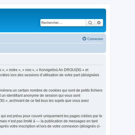
Rechercher
Recherche avancé
Connexion
s », « notre », « nos », « Korvigelloù An DROUIZIG » et
ctées lors des sessions d’utilisation de votre part (désignées
èrera un certain nombre de cookies qui sont de petits fichiers
et un identifiant anonyme de session qui vous sont
G », archivant de ce fait tous les sujets que vous avez
qui est prévu pour couvrir uniquement les pages créées par le
ais n’est pas limité à — la publication de messages en tant
rès votre inscription et lors de votre connexion (désignés ci-