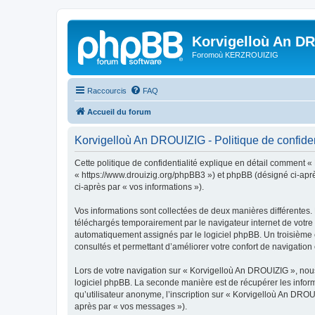
Korvigelloù An D
Foromoù KERZROUIZIG
Raccourcis
FAQ
Accueil du forum
Korvigelloù An DROUIZIG - Politique de confiden
Cette politique de confidentialité explique en détail comment «
« https://www.drouizig.org/phpBB3 ») et phpBB (désigné ci-après 
ci-après par « vos informations »).
Vos informations sont collectées de deux manières différentes.
téléchargés temporairement par le navigateur internet de votre 
automatiquement assignés par le logiciel phpBB. Un troisième co
consultés et permettant d’améliorer votre confort de navigation e
Lors de votre navigation sur « Korvigelloù An DROUIZIG », no
logiciel phpBB. La seconde manière est de récupérer les infor
qu’utilisateur anonyme, l’inscription sur « Korvigelloù An DROU
après par « vos messages »).