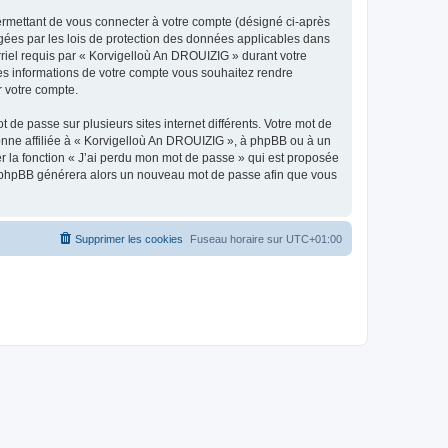
ermettant de vous connecter à votre compte (désigné ci-après
gées par les lois de protection des données applicables dans
rriel requis par « Korvigelloù An DROUIZIG » durant votre
lles informations de votre compte vous souhaitez rendre
r votre compte.
 de passe sur plusieurs sites internet différents. Votre mot de
nne affiliée à « Korvigelloù An DROUIZIG », à phpBB ou à un
er la fonction « J’ai perdu mon mot de passe » qui est proposée
ciel phpBB générera alors un nouveau mot de passe afin que vous
Supprimer les cookies
Fuseau horaire sur
UTC+01:00