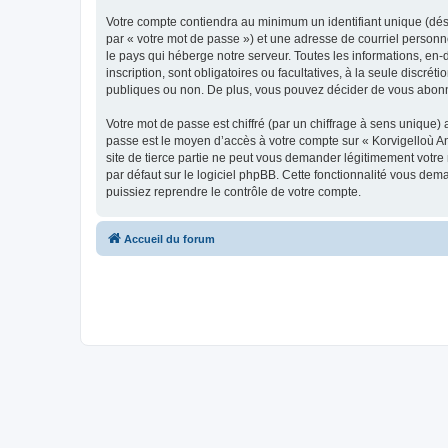
Votre compte contiendra au minimum un identifiant unique (dés
par « votre mot de passe ») et une adresse de courriel person
le pays qui héberge notre serveur. Toutes les informations, en-
inscription, sont obligatoires ou facultatives, à la seule disc
publiques ou non. De plus, vous pouvez décider de vous abonner
Votre mot de passe est chiffré (par un chiffrage à sens unique) 
passe est le moyen d’accès à votre compte sur « Korvigelloù 
site de tierce partie ne peut vous demander légitimement votre
par défaut sur le logiciel phpBB. Cette fonctionnalité vous dem
puissiez reprendre le contrôle de votre compte.
Accueil du forum