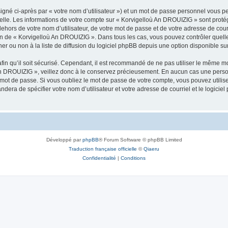
igné ci-après par « votre nom d’utilisateur ») et un mot de passe personnel vous p
nelle. Les informations de votre compte sur « Korvigelloù An DROUIZIG » sont proté
dehors de votre nom d’utilisateur, de votre mot de passe et de votre adresse de cou
rétion de « Korvigelloù An DROUIZIG ». Dans tous les cas, vous pouvez contrôler que
 ou non à la liste de diffusion du logiciel phpBB depuis une option disponible su
afin qu’il soit sécurisé. Cependant, il est recommandé de ne pas utiliser le même mot
An DROUIZIG », veillez donc à le conservez précieusement. En aucun cas une perso
 mot de passe. Si vous oubliez le mot de passe de votre compte, vous pouvez utilis
andera de spécifier votre nom d’utilisateur et votre adresse de courriel et le logi
Développé par
phpBB
® Forum Software © phpBB Limited
Traduction française officielle
©
Qiaeru
Confidentialité
|
Conditions