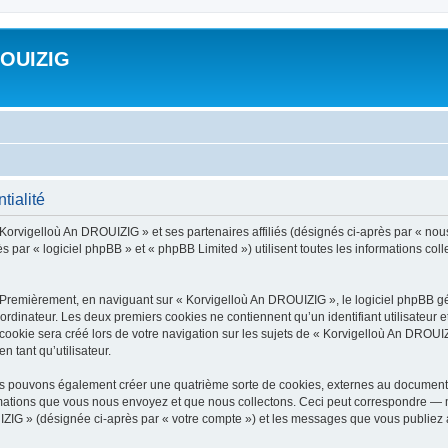
ROUIZIG
tialité
 Korvigelloù An DROUIZIG » et ses partenaires affiliés (désignés ci-après par « nou
par « logiciel phpBB » et « phpBB Limited ») utilisent toutes les informations colle
 Premièrement, en naviguant sur « Korvigelloù An DROUIZIG », le logiciel phpBB gén
ordinateur. Les deux premiers cookies ne contiennent qu’un identifiant utilisateur 
okie sera créé lors de votre navigation sur les sujets de « Korvigelloù An DROUIZI
n tant qu’utilisateur.
us pouvons également créer une quatrième sorte de cookies, externes au document 
mations que vous nous envoyez et que nous collectons. Ceci peut correspondre — m
IZIG » (désignée ci-après par « votre compte ») et les messages que vous publiez ap