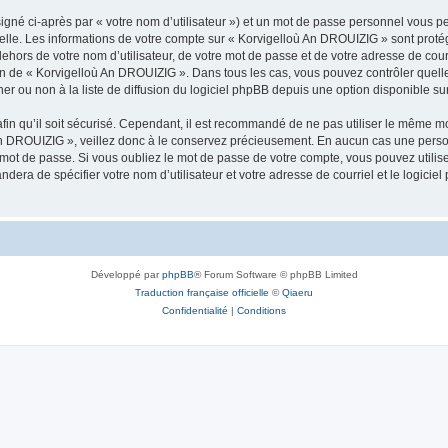
igné ci-après par « votre nom d’utilisateur ») et un mot de passe personnel vous p
nelle. Les informations de votre compte sur « Korvigelloù An DROUIZIG » sont proté
dehors de votre nom d’utilisateur, de votre mot de passe et de votre adresse de cou
rétion de « Korvigelloù An DROUIZIG ». Dans tous les cas, vous pouvez contrôler que
 ou non à la liste de diffusion du logiciel phpBB depuis une option disponible su
afin qu’il soit sécurisé. Cependant, il est recommandé de ne pas utiliser le même mot
An DROUIZIG », veillez donc à le conservez précieusement. En aucun cas une perso
 mot de passe. Si vous oubliez le mot de passe de votre compte, vous pouvez utilis
andera de spécifier votre nom d’utilisateur et votre adresse de courriel et le logi
Développé par
phpBB
® Forum Software © phpBB Limited
Traduction française officielle
©
Qiaeru
Confidentialité
|
Conditions