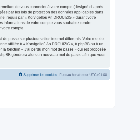
ermettant de vous connecter à votre compte (désigné ci-après
gées par les lois de protection des données applicables dans
rriel requis par « Korvigelloù An DROUIZIG » durant votre
lles informations de votre compte vous souhaitez rendre
r votre compte.
 de passe sur plusieurs sites internet différents. Votre mot de
nne affiliée à « Korvigelloù An DROUIZIG », à phpBB ou à un
er la fonction « J’ai perdu mon mot de passe » qui est proposée
ciel phpBB générera alors un nouveau mot de passe afin que vous
Supprimer les cookies
Fuseau horaire sur
UTC+01:00