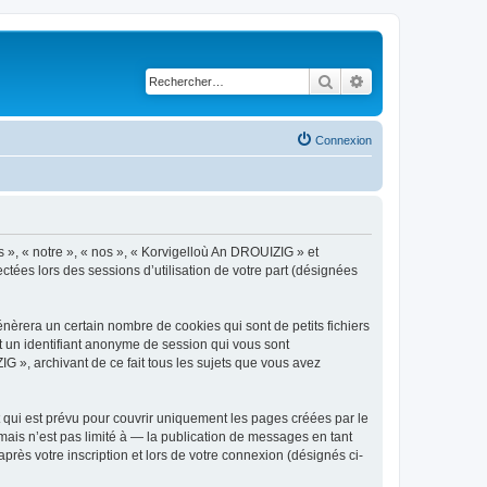
Rechercher
Recherche avancé
Connexion
s », « notre », « nos », « Korvigelloù An DROUIZIG » et
ctées lors des sessions d’utilisation de votre part (désignées
èrera un certain nombre de cookies qui sont de petits fichiers
et un identifiant anonyme de session qui vous sont
G », archivant de ce fait tous les sujets que vous avez
qui est prévu pour couvrir uniquement les pages créées par le
ais n’est pas limité à — la publication de messages en tant
rès votre inscription et lors de votre connexion (désignés ci-