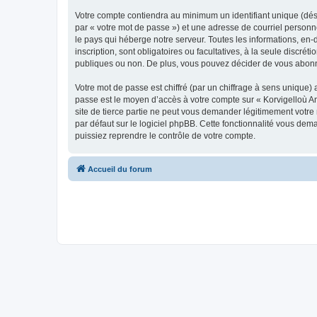
Votre compte contiendra au minimum un identifiant unique (dés
par « votre mot de passe ») et une adresse de courriel person
le pays qui héberge notre serveur. Toutes les informations, en-
inscription, sont obligatoires ou facultatives, à la seule disc
publiques ou non. De plus, vous pouvez décider de vous abonner
Votre mot de passe est chiffré (par un chiffrage à sens unique) 
passe est le moyen d’accès à votre compte sur « Korvigelloù 
site de tierce partie ne peut vous demander légitimement votre
par défaut sur le logiciel phpBB. Cette fonctionnalité vous dem
puissiez reprendre le contrôle de votre compte.
Accueil du forum