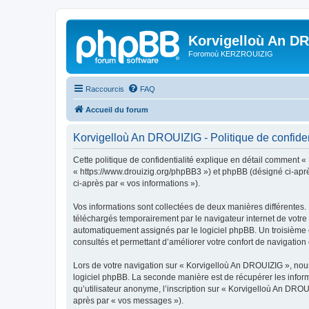
Korvigelloù An D
Foromoù KERZROUIZIG
Raccourcis
FAQ
Accueil du forum
Korvigelloù An DROUIZIG - Politique de confiden
Cette politique de confidentialité explique en détail comment «
« https://www.drouizig.org/phpBB3 ») et phpBB (désigné ci-après 
ci-après par « vos informations »).
Vos informations sont collectées de deux manières différentes.
téléchargés temporairement par le navigateur internet de votre 
automatiquement assignés par le logiciel phpBB. Un troisième co
consultés et permettant d’améliorer votre confort de navigation e
Lors de votre navigation sur « Korvigelloù An DROUIZIG », no
logiciel phpBB. La seconde manière est de récupérer les infor
qu’utilisateur anonyme, l’inscription sur « Korvigelloù An DROU
après par « vos messages »).