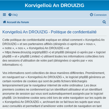
Korvigelloù An DROUIZIG
FAQ
Connexion
R
Accueil du forum
e
Korvigelloù An DROUIZIG - Politique de confidentialité
c
h
Cette politique de confidentialité explique en détail comment « Korvigelloù An
DROUIZIG » et ses partenaires affiliés (désignés ci-après par « nous »,
e
« notre », « nos », « Korvigelloù An DROUIZIG » et
r
« https://www.drouizig.org/phpBB3 ») et phpBB (désigné ci-après par « logiciel
phpBB » et « phpBB Limited ») utilisent toutes les informations collectées lors
c
des sessions d’utilisation de votre part (désignées ci-après par « vos
h
informations »).
e
Vos informations sont collectées de deux manières différentes. Premièrement,
r
en naviguant sur « Korvigelloù An DROUIZIG », le logiciel phpBB génèrera un
certain nombre de cookies qui sont de petits fichiers téléchargés
temporairement par le navigateur internet de votre ordinateur. Les deux
premiers cookies ne contiennent qu’un identifiant utilisateur et un identifiant
anonyme de session qui vous sont automatiquement assignés par le logiciel
phpBB. Un troisième cookie sera créé lors de votre navigation sur les sujets de
« Korvigelloù An DROUIZIG », archivant de ce fait tous les sujets que vous
avez consultés et permettant d’améliorer votre confort de navigation en tant