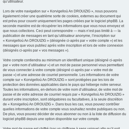
qu’utilisateur.
Lors de votre navigation sur « Korvigelloù An DROUIZIG », nous pouvons
également créer une quatrième sorte de cookies, externes au document qui
est prévu pour couvrir uniquement les pages créées par le logiciel phpBB. La
seconde manière est de récupérer les informations que vous nous envoyez et
que nous collectons. Ceci peut correspondre — mais n’est pas limité à — la
publication de messages en tant qu’utilisateur anonyme, l’inscription sur
« Korvigelloù An DROUIZIG » (désignée ci-après par « votre compte ») et les
messages que vous publiez après votre inscription et lors de votre connexion
(désignés ci-après par « vos messages »).
Votre compte contiendra au minimum un identifiant unique (désigné ci-après
par « votre nom d’utilisateur ») et un mot de passe personnel vous permettant
de vous connecter à votre compte (désigné ci-après par « votre mot de
passe ») et une adresse de courriel personnelle. Les informations de votre
compte sur « Korvigelloù An DROUIZIG » sont protégées par les lois de
protection des données applicables dans le pays qui héberge notre serveur.
Toutes les informations, en-dehors de votre nom d’utilisateur, de votre mot de
passe et de votre adresse de courriel requis par « Korvigelloù An DROUIZIG »
durant votre inscription, sont obligatoires ou facultatives, à la seule discrétion
de « Korvigelloù An DROUIZIG ». Dans tous les cas, vous pouvez contrôler
quelles informations de votre compte vous souhaitez rendre publiques ou non.
De plus, vous pouvez décider de vous abonner ou non à la liste de diffusion du
logiciel phpBB depuis une option disponible sur votre compte.
Votre mot de passe est chiffré (par un chiffrage à sens unique) afin qu’il soit