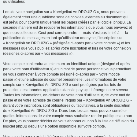
qu’utilisateur.
Lors de votre navigation sur « Korvigelloù An DROUIZIG », nous pouvons
également créer une quatrième sorte de cookies, externes au document qui
est prévu pour couvrir uniquement les pages créées par le logiciel phpBB. La
seconde manière est de récupérer les informations que vous nous envoyez et
que nous collectons. Ceci peut correspondre — mais n’est pas limité à — la
publication de messages en tant qu’utilisateur anonyme, l’inscription sur
« Korvigelloù An DROUIZIG » (désignée ci-après par « votre compte ») et les
messages que vous publiez après votre inscription et lors de votre connexion
(désignés ci-après par « vos messages »).
Votre compte contiendra au minimum un identifiant unique (désigné ci-après
par « votre nom d’utilisateur ») et un mot de passe personnel vous permettant
de vous connecter à votre compte (désigné ci-après par « votre mot de
passe ») et une adresse de courriel personnelle. Les informations de votre
compte sur « Korvigelloù An DROUIZIG » sont protégées par les lois de
protection des données applicables dans le pays qui héberge notre serveur.
Toutes les informations, en-dehors de votre nom d’utilisateur, de votre mot de
passe et de votre adresse de courriel requis par « Korvigelloù An DROUIZIG »
durant votre inscription, sont obligatoires ou facultatives, à la seule discrétion
de « Korvigelloù An DROUIZIG ». Dans tous les cas, vous pouvez contrôler
quelles informations de votre compte vous souhaitez rendre publiques ou non.
De plus, vous pouvez décider de vous abonner ou non à la liste de diffusion du
logiciel phpBB depuis une option disponible sur votre compte.
Votre mot de passe est chiffré (par un chiffrage à sens unique) afin qu’il soit