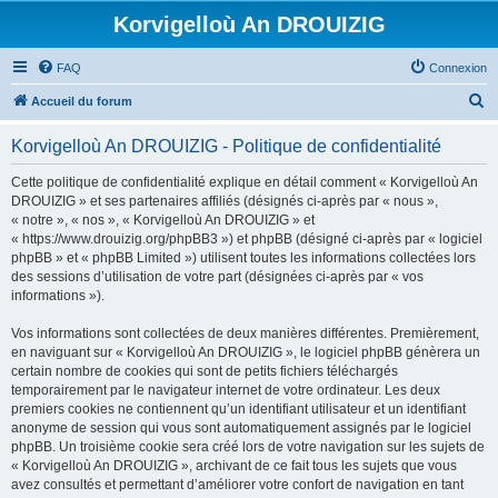
Korvigelloù An DROUIZIG
FAQ
Connexion
R
Accueil du forum
e
Korvigelloù An DROUIZIG - Politique de confidentialité
c
h
Cette politique de confidentialité explique en détail comment « Korvigelloù An
DROUIZIG » et ses partenaires affiliés (désignés ci-après par « nous »,
e
« notre », « nos », « Korvigelloù An DROUIZIG » et
r
« https://www.drouizig.org/phpBB3 ») et phpBB (désigné ci-après par « logiciel
phpBB » et « phpBB Limited ») utilisent toutes les informations collectées lors
c
des sessions d’utilisation de votre part (désignées ci-après par « vos
h
informations »).
e
Vos informations sont collectées de deux manières différentes. Premièrement,
r
en naviguant sur « Korvigelloù An DROUIZIG », le logiciel phpBB génèrera un
certain nombre de cookies qui sont de petits fichiers téléchargés
temporairement par le navigateur internet de votre ordinateur. Les deux
premiers cookies ne contiennent qu’un identifiant utilisateur et un identifiant
anonyme de session qui vous sont automatiquement assignés par le logiciel
phpBB. Un troisième cookie sera créé lors de votre navigation sur les sujets de
« Korvigelloù An DROUIZIG », archivant de ce fait tous les sujets que vous
avez consultés et permettant d’améliorer votre confort de navigation en tant