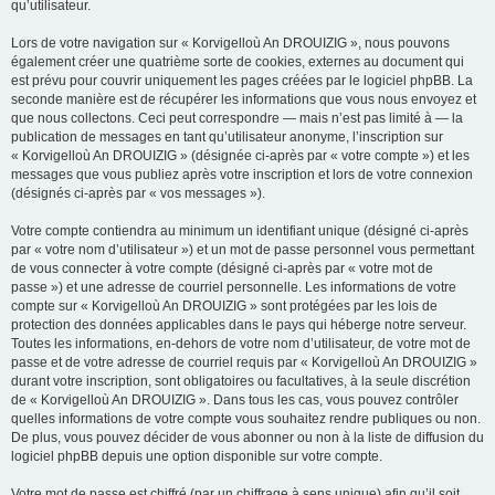
qu’utilisateur.
Lors de votre navigation sur « Korvigelloù An DROUIZIG », nous pouvons
également créer une quatrième sorte de cookies, externes au document qui
est prévu pour couvrir uniquement les pages créées par le logiciel phpBB. La
seconde manière est de récupérer les informations que vous nous envoyez et
que nous collectons. Ceci peut correspondre — mais n’est pas limité à — la
publication de messages en tant qu’utilisateur anonyme, l’inscription sur
« Korvigelloù An DROUIZIG » (désignée ci-après par « votre compte ») et les
messages que vous publiez après votre inscription et lors de votre connexion
(désignés ci-après par « vos messages »).
Votre compte contiendra au minimum un identifiant unique (désigné ci-après
par « votre nom d’utilisateur ») et un mot de passe personnel vous permettant
de vous connecter à votre compte (désigné ci-après par « votre mot de
passe ») et une adresse de courriel personnelle. Les informations de votre
compte sur « Korvigelloù An DROUIZIG » sont protégées par les lois de
protection des données applicables dans le pays qui héberge notre serveur.
Toutes les informations, en-dehors de votre nom d’utilisateur, de votre mot de
passe et de votre adresse de courriel requis par « Korvigelloù An DROUIZIG »
durant votre inscription, sont obligatoires ou facultatives, à la seule discrétion
de « Korvigelloù An DROUIZIG ». Dans tous les cas, vous pouvez contrôler
quelles informations de votre compte vous souhaitez rendre publiques ou non.
De plus, vous pouvez décider de vous abonner ou non à la liste de diffusion du
logiciel phpBB depuis une option disponible sur votre compte.
Votre mot de passe est chiffré (par un chiffrage à sens unique) afin qu’il soit