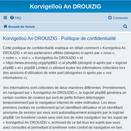
Korvigelloù An DROUIZIG
FAQ
Connexion
R
Accueil du forum
e
Korvigelloù An DROUIZIG - Politique de confidentialité
c
h
Cette politique de confidentialité explique en détail comment « Korvigelloù An
DROUIZIG » et ses partenaires affiliés (désignés ci-après par « nous »,
e
« notre », « nos », « Korvigelloù An DROUIZIG » et
r
« https://www.drouizig.org/phpBB3 ») et phpBB (désigné ci-après par « logiciel
phpBB » et « phpBB Limited ») utilisent toutes les informations collectées lors
c
des sessions d’utilisation de votre part (désignées ci-après par « vos
h
informations »).
e
Vos informations sont collectées de deux manières différentes. Premièrement,
r
en naviguant sur « Korvigelloù An DROUIZIG », le logiciel phpBB génèrera un
certain nombre de cookies qui sont de petits fichiers téléchargés
temporairement par le navigateur internet de votre ordinateur. Les deux
premiers cookies ne contiennent qu’un identifiant utilisateur et un identifiant
anonyme de session qui vous sont automatiquement assignés par le logiciel
phpBB. Un troisième cookie sera créé lors de votre navigation sur les sujets de
« Korvigelloù An DROUIZIG », archivant de ce fait tous les sujets que vous
avez consultés et permettant d’améliorer votre confort de navigation en tant