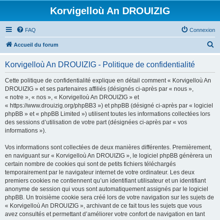
Korvigelloù An DROUIZIG
FAQ
Connexion
R
Accueil du forum
e
Korvigelloù An DROUIZIG - Politique de confidentialité
c
h
Cette politique de confidentialité explique en détail comment « Korvigelloù An
DROUIZIG » et ses partenaires affiliés (désignés ci-après par « nous »,
e
« notre », « nos », « Korvigelloù An DROUIZIG » et
r
« https://www.drouizig.org/phpBB3 ») et phpBB (désigné ci-après par « logiciel
phpBB » et « phpBB Limited ») utilisent toutes les informations collectées lors
c
des sessions d’utilisation de votre part (désignées ci-après par « vos
h
informations »).
e
Vos informations sont collectées de deux manières différentes. Premièrement,
r
en naviguant sur « Korvigelloù An DROUIZIG », le logiciel phpBB génèrera un
certain nombre de cookies qui sont de petits fichiers téléchargés
temporairement par le navigateur internet de votre ordinateur. Les deux
premiers cookies ne contiennent qu’un identifiant utilisateur et un identifiant
anonyme de session qui vous sont automatiquement assignés par le logiciel
phpBB. Un troisième cookie sera créé lors de votre navigation sur les sujets de
« Korvigelloù An DROUIZIG », archivant de ce fait tous les sujets que vous
avez consultés et permettant d’améliorer votre confort de navigation en tant