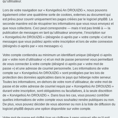
qu’utilisateur.
Lors de votre navigation sur « Korvigelloù An DROUIZIG », nous pouvons
également créer une quatrième sorte de cookies, externes au document qui
est prévu pour couvrir uniquement les pages créées par le logiciel phpBB. La
seconde manière est de récupérer les informations que vous nous envoyez et
que nous collectons. Ceci peut correspondre — mais n’est pas limité à — la
publication de messages en tant qu’utilisateur anonyme, l’inscription sur
« Korvigelloù An DROUIZIG » (désignée ci-après par « votre compte ») et les
messages que vous publiez après votre inscription et lors de votre connexion
(désignés ci-après par « vos messages »).
Votre compte contiendra au minimum un identifiant unique (désigné ci-après
par « votre nom d’utilisateur ») et un mot de passe personnel vous permettant
de vous connecter à votre compte (désigné ci-après par « votre mot de
passe ») et une adresse de courriel personnelle. Les informations de votre
compte sur « Korvigelloù An DROUIZIG » sont protégées par les lois de
protection des données applicables dans le pays qui héberge notre serveur.
Toutes les informations, en-dehors de votre nom d’utilisateur, de votre mot de
passe et de votre adresse de courriel requis par « Korvigelloù An DROUIZIG »
durant votre inscription, sont obligatoires ou facultatives, à la seule discrétion
de « Korvigelloù An DROUIZIG ». Dans tous les cas, vous pouvez contrôler
quelles informations de votre compte vous souhaitez rendre publiques ou non.
De plus, vous pouvez décider de vous abonner ou non à la liste de diffusion du
logiciel phpBB depuis une option disponible sur votre compte.
Votre mot de passe est chiffré (par un chiffrage à sens unique) afin qu’il soit