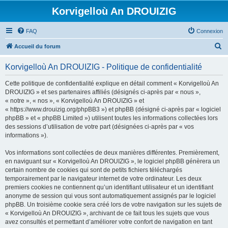
Korvigelloù An DROUIZIG
FAQ
Connexion
R
Accueil du forum
e
Korvigelloù An DROUIZIG - Politique de confidentialité
c
h
Cette politique de confidentialité explique en détail comment « Korvigelloù An
DROUIZIG » et ses partenaires affiliés (désignés ci-après par « nous »,
e
« notre », « nos », « Korvigelloù An DROUIZIG » et
r
« https://www.drouizig.org/phpBB3 ») et phpBB (désigné ci-après par « logiciel
phpBB » et « phpBB Limited ») utilisent toutes les informations collectées lors
c
des sessions d’utilisation de votre part (désignées ci-après par « vos
h
informations »).
e
Vos informations sont collectées de deux manières différentes. Premièrement,
r
en naviguant sur « Korvigelloù An DROUIZIG », le logiciel phpBB génèrera un
certain nombre de cookies qui sont de petits fichiers téléchargés
temporairement par le navigateur internet de votre ordinateur. Les deux
premiers cookies ne contiennent qu’un identifiant utilisateur et un identifiant
anonyme de session qui vous sont automatiquement assignés par le logiciel
phpBB. Un troisième cookie sera créé lors de votre navigation sur les sujets de
« Korvigelloù An DROUIZIG », archivant de ce fait tous les sujets que vous
avez consultés et permettant d’améliorer votre confort de navigation en tant