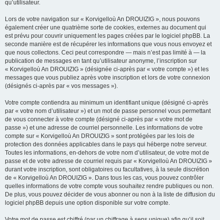
qu’utilisateur.
Lors de votre navigation sur « Korvigelloù An DROUIZIG », nous pouvons
également créer une quatrième sorte de cookies, externes au document qui
est prévu pour couvrir uniquement les pages créées par le logiciel phpBB. La
seconde manière est de récupérer les informations que vous nous envoyez et
que nous collectons. Ceci peut correspondre — mais n’est pas limité à — la
publication de messages en tant qu’utilisateur anonyme, l’inscription sur
« Korvigelloù An DROUIZIG » (désignée ci-après par « votre compte ») et les
messages que vous publiez après votre inscription et lors de votre connexion
(désignés ci-après par « vos messages »).
Votre compte contiendra au minimum un identifiant unique (désigné ci-après
par « votre nom d’utilisateur ») et un mot de passe personnel vous permettant
de vous connecter à votre compte (désigné ci-après par « votre mot de
passe ») et une adresse de courriel personnelle. Les informations de votre
compte sur « Korvigelloù An DROUIZIG » sont protégées par les lois de
protection des données applicables dans le pays qui héberge notre serveur.
Toutes les informations, en-dehors de votre nom d’utilisateur, de votre mot de
passe et de votre adresse de courriel requis par « Korvigelloù An DROUIZIG »
durant votre inscription, sont obligatoires ou facultatives, à la seule discrétion
de « Korvigelloù An DROUIZIG ». Dans tous les cas, vous pouvez contrôler
quelles informations de votre compte vous souhaitez rendre publiques ou non.
De plus, vous pouvez décider de vous abonner ou non à la liste de diffusion du
logiciel phpBB depuis une option disponible sur votre compte.
Votre mot de passe est chiffré (par un chiffrage à sens unique) afin qu’il soit