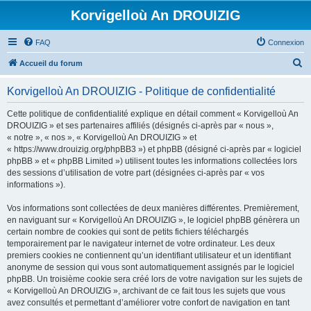
Korvigelloù An DROUIZIG
FAQ
Connexion
R
Accueil du forum
e
Korvigelloù An DROUIZIG - Politique de confidentialité
c
h
Cette politique de confidentialité explique en détail comment « Korvigelloù An
DROUIZIG » et ses partenaires affiliés (désignés ci-après par « nous »,
e
« notre », « nos », « Korvigelloù An DROUIZIG » et
r
« https://www.drouizig.org/phpBB3 ») et phpBB (désigné ci-après par « logiciel
phpBB » et « phpBB Limited ») utilisent toutes les informations collectées lors
c
des sessions d’utilisation de votre part (désignées ci-après par « vos
h
informations »).
e
Vos informations sont collectées de deux manières différentes. Premièrement,
r
en naviguant sur « Korvigelloù An DROUIZIG », le logiciel phpBB génèrera un
certain nombre de cookies qui sont de petits fichiers téléchargés
temporairement par le navigateur internet de votre ordinateur. Les deux
premiers cookies ne contiennent qu’un identifiant utilisateur et un identifiant
anonyme de session qui vous sont automatiquement assignés par le logiciel
phpBB. Un troisième cookie sera créé lors de votre navigation sur les sujets de
« Korvigelloù An DROUIZIG », archivant de ce fait tous les sujets que vous
avez consultés et permettant d’améliorer votre confort de navigation en tant