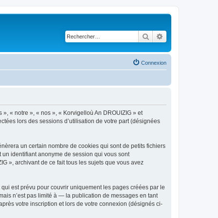
Rechercher
Recherche avancé
Connexion
s », « notre », « nos », « Korvigelloù An DROUIZIG » et
ctées lors des sessions d’utilisation de votre part (désignées
èrera un certain nombre de cookies qui sont de petits fichiers
et un identifiant anonyme de session qui vous sont
G », archivant de ce fait tous les sujets que vous avez
qui est prévu pour couvrir uniquement les pages créées par le
ais n’est pas limité à — la publication de messages en tant
rès votre inscription et lors de votre connexion (désignés ci-