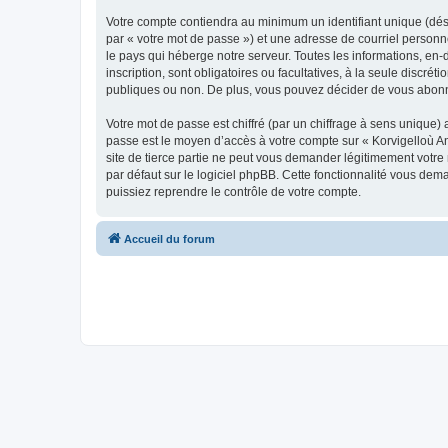
Votre compte contiendra au minimum un identifiant unique (dés
par « votre mot de passe ») et une adresse de courriel person
le pays qui héberge notre serveur. Toutes les informations, en-
inscription, sont obligatoires ou facultatives, à la seule disc
publiques ou non. De plus, vous pouvez décider de vous abonner
Votre mot de passe est chiffré (par un chiffrage à sens unique) 
passe est le moyen d’accès à votre compte sur « Korvigelloù 
site de tierce partie ne peut vous demander légitimement votre
par défaut sur le logiciel phpBB. Cette fonctionnalité vous dem
puissiez reprendre le contrôle de votre compte.
Accueil du forum