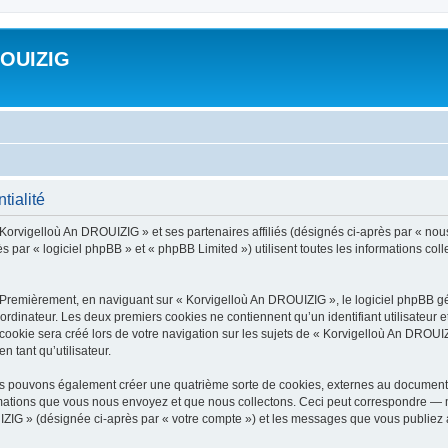
ROUIZIG
tialité
 Korvigelloù An DROUIZIG » et ses partenaires affiliés (désignés ci-après par « nou
par « logiciel phpBB » et « phpBB Limited ») utilisent toutes les informations colle
 Premièrement, en naviguant sur « Korvigelloù An DROUIZIG », le logiciel phpBB gén
ordinateur. Les deux premiers cookies ne contiennent qu’un identifiant utilisateur 
okie sera créé lors de votre navigation sur les sujets de « Korvigelloù An DROUIZI
n tant qu’utilisateur.
us pouvons également créer une quatrième sorte de cookies, externes au document 
mations que vous nous envoyez et que nous collectons. Ceci peut correspondre — m
IZIG » (désignée ci-après par « votre compte ») et les messages que vous publiez ap