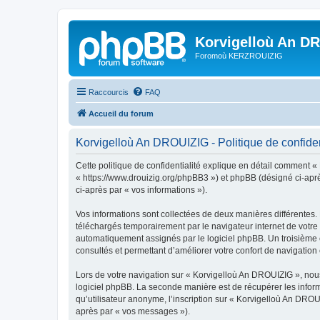
Korvigelloù An D
Foromoù KERZROUIZIG
Raccourcis
FAQ
Accueil du forum
Korvigelloù An DROUIZIG - Politique de confiden
Cette politique de confidentialité explique en détail comment «
« https://www.drouizig.org/phpBB3 ») et phpBB (désigné ci-après 
ci-après par « vos informations »).
Vos informations sont collectées de deux manières différentes.
téléchargés temporairement par le navigateur internet de votre 
automatiquement assignés par le logiciel phpBB. Un troisième co
consultés et permettant d’améliorer votre confort de navigation e
Lors de votre navigation sur « Korvigelloù An DROUIZIG », no
logiciel phpBB. La seconde manière est de récupérer les infor
qu’utilisateur anonyme, l’inscription sur « Korvigelloù An DROU
après par « vos messages »).