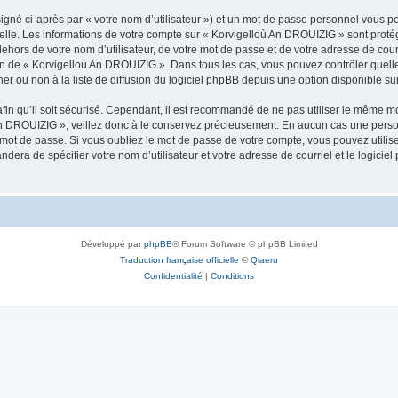
igné ci-après par « votre nom d’utilisateur ») et un mot de passe personnel vous p
nelle. Les informations de votre compte sur « Korvigelloù An DROUIZIG » sont proté
dehors de votre nom d’utilisateur, de votre mot de passe et de votre adresse de cou
rétion de « Korvigelloù An DROUIZIG ». Dans tous les cas, vous pouvez contrôler que
 ou non à la liste de diffusion du logiciel phpBB depuis une option disponible su
afin qu’il soit sécurisé. Cependant, il est recommandé de ne pas utiliser le même mot
An DROUIZIG », veillez donc à le conservez précieusement. En aucun cas une perso
 mot de passe. Si vous oubliez le mot de passe de votre compte, vous pouvez utilis
andera de spécifier votre nom d’utilisateur et votre adresse de courriel et le logi
Développé par
phpBB
® Forum Software © phpBB Limited
Traduction française officielle
©
Qiaeru
Confidentialité
|
Conditions