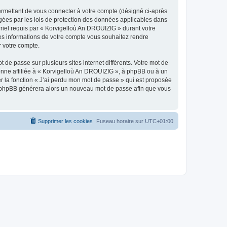
ermettant de vous connecter à votre compte (désigné ci-après
gées par les lois de protection des données applicables dans
rriel requis par « Korvigelloù An DROUIZIG » durant votre
lles informations de votre compte vous souhaitez rendre
r votre compte.
 de passe sur plusieurs sites internet différents. Votre mot de
nne affiliée à « Korvigelloù An DROUIZIG », à phpBB ou à un
er la fonction « J’ai perdu mon mot de passe » qui est proposée
ciel phpBB générera alors un nouveau mot de passe afin que vous
Supprimer les cookies
Fuseau horaire sur
UTC+01:00