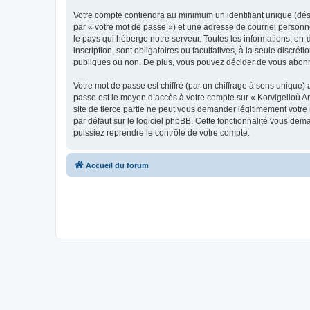
Votre compte contiendra au minimum un identifiant unique (dés
par « votre mot de passe ») et une adresse de courriel person
le pays qui héberge notre serveur. Toutes les informations, en-
inscription, sont obligatoires ou facultatives, à la seule disc
publiques ou non. De plus, vous pouvez décider de vous abonner
Votre mot de passe est chiffré (par un chiffrage à sens unique) 
passe est le moyen d’accès à votre compte sur « Korvigelloù 
site de tierce partie ne peut vous demander légitimement votre
par défaut sur le logiciel phpBB. Cette fonctionnalité vous dem
puissiez reprendre le contrôle de votre compte.
Accueil du forum