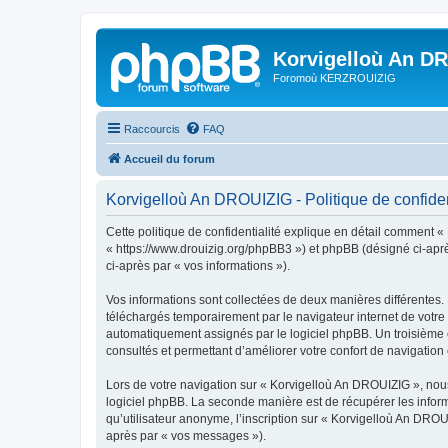
Korvigelloù An D
Foromoù KERZROUIZIG
Raccourcis
FAQ
Accueil du forum
Korvigelloù An DROUIZIG - Politique de confiden
Cette politique de confidentialité explique en détail comment «
« https://www.drouizig.org/phpBB3 ») et phpBB (désigné ci-après 
ci-après par « vos informations »).
Vos informations sont collectées de deux manières différentes.
téléchargés temporairement par le navigateur internet de votre 
automatiquement assignés par le logiciel phpBB. Un troisième co
consultés et permettant d’améliorer votre confort de navigation e
Lors de votre navigation sur « Korvigelloù An DROUIZIG », no
logiciel phpBB. La seconde manière est de récupérer les infor
qu’utilisateur anonyme, l’inscription sur « Korvigelloù An DROU
après par « vos messages »).