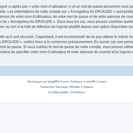
igné ci-après par « votre nom d’utilisateur ») et un mot de passe personnel vous p
nelle. Les informations de votre compte sur « Korvigelloù An DROUIZIG » sont proté
dehors de votre nom d’utilisateur, de votre mot de passe et de votre adresse de cou
rétion de « Korvigelloù An DROUIZIG ». Dans tous les cas, vous pouvez contrôler que
 ou non à la liste de diffusion du logiciel phpBB depuis une option disponible su
afin qu’il soit sécurisé. Cependant, il est recommandé de ne pas utiliser le même mot
An DROUIZIG », veillez donc à le conservez précieusement. En aucun cas une perso
 mot de passe. Si vous oubliez le mot de passe de votre compte, vous pouvez utilis
andera de spécifier votre nom d’utilisateur et votre adresse de courriel et le logi
Développé par
phpBB
® Forum Software © phpBB Limited
Traduction française officielle
©
Qiaeru
Confidentialité
|
Conditions