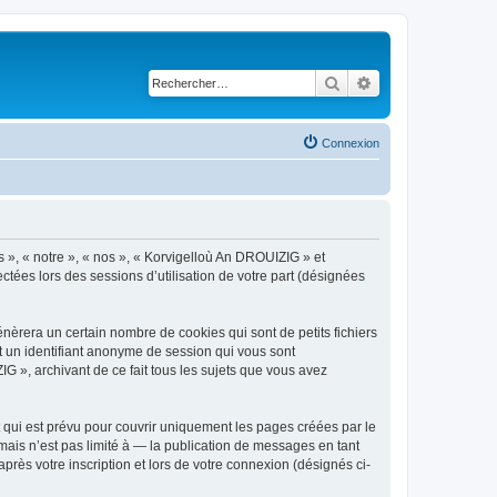
Rechercher
Recherche avancé
Connexion
s », « notre », « nos », « Korvigelloù An DROUIZIG » et
ctées lors des sessions d’utilisation de votre part (désignées
èrera un certain nombre de cookies qui sont de petits fichiers
et un identifiant anonyme de session qui vous sont
G », archivant de ce fait tous les sujets que vous avez
qui est prévu pour couvrir uniquement les pages créées par le
ais n’est pas limité à — la publication de messages en tant
rès votre inscription et lors de votre connexion (désignés ci-