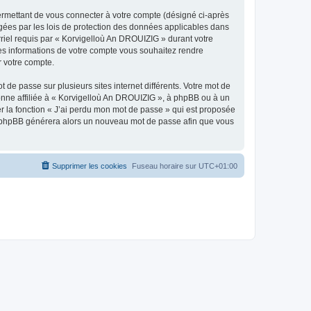
ermettant de vous connecter à votre compte (désigné ci-après
gées par les lois de protection des données applicables dans
rriel requis par « Korvigelloù An DROUIZIG » durant votre
lles informations de votre compte vous souhaitez rendre
r votre compte.
 de passe sur plusieurs sites internet différents. Votre mot de
nne affiliée à « Korvigelloù An DROUIZIG », à phpBB ou à un
er la fonction « J’ai perdu mon mot de passe » qui est proposée
ciel phpBB générera alors un nouveau mot de passe afin que vous
Supprimer les cookies
Fuseau horaire sur
UTC+01:00