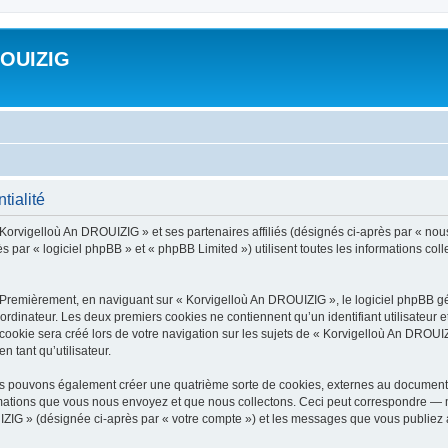
ROUIZIG
tialité
 Korvigelloù An DROUIZIG » et ses partenaires affiliés (désignés ci-après par « nou
par « logiciel phpBB » et « phpBB Limited ») utilisent toutes les informations colle
 Premièrement, en naviguant sur « Korvigelloù An DROUIZIG », le logiciel phpBB gén
ordinateur. Les deux premiers cookies ne contiennent qu’un identifiant utilisateur 
okie sera créé lors de votre navigation sur les sujets de « Korvigelloù An DROUIZI
n tant qu’utilisateur.
us pouvons également créer une quatrième sorte de cookies, externes au document 
mations que vous nous envoyez et que nous collectons. Ceci peut correspondre — m
IZIG » (désignée ci-après par « votre compte ») et les messages que vous publiez ap