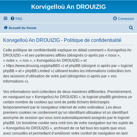
Korvigelloù An DROUIZIG
FAQ
Connexion
R
Accueil du forum
e
Korvigelloù An DROUIZIG - Politique de confidentialité
c
h
Cette politique de confidentialité explique en détail comment « Korvigelloù An
DROUIZIG » et ses partenaires affiliés (désignés ci-après par « nous »,
e
« notre », « nos », « Korvigelloù An DROUIZIG » et
r
« https://www.drouizig.org/phpBB3 ») et phpBB (désigné ci-après par « logiciel
phpBB » et « phpBB Limited ») utilisent toutes les informations collectées lors
c
des sessions d’utilisation de votre part (désignées ci-après par « vos
h
informations »).
e
Vos informations sont collectées de deux manières différentes. Premièrement,
r
en naviguant sur « Korvigelloù An DROUIZIG », le logiciel phpBB génèrera un
certain nombre de cookies qui sont de petits fichiers téléchargés
temporairement par le navigateur internet de votre ordinateur. Les deux
premiers cookies ne contiennent qu’un identifiant utilisateur et un identifiant
anonyme de session qui vous sont automatiquement assignés par le logiciel
phpBB. Un troisième cookie sera créé lors de votre navigation sur les sujets de
« Korvigelloù An DROUIZIG », archivant de ce fait tous les sujets que vous
avez consultés et permettant d’améliorer votre confort de navigation en tant