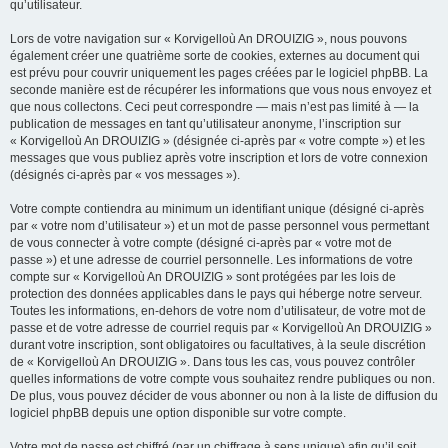
qu’utilisateur.
Lors de votre navigation sur « Korvigelloù An DROUIZIG », nous pouvons
également créer une quatrième sorte de cookies, externes au document qui
est prévu pour couvrir uniquement les pages créées par le logiciel phpBB. La
seconde manière est de récupérer les informations que vous nous envoyez et
que nous collectons. Ceci peut correspondre — mais n’est pas limité à — la
publication de messages en tant qu’utilisateur anonyme, l’inscription sur
« Korvigelloù An DROUIZIG » (désignée ci-après par « votre compte ») et les
messages que vous publiez après votre inscription et lors de votre connexion
(désignés ci-après par « vos messages »).
Votre compte contiendra au minimum un identifiant unique (désigné ci-après
par « votre nom d’utilisateur ») et un mot de passe personnel vous permettant
de vous connecter à votre compte (désigné ci-après par « votre mot de
passe ») et une adresse de courriel personnelle. Les informations de votre
compte sur « Korvigelloù An DROUIZIG » sont protégées par les lois de
protection des données applicables dans le pays qui héberge notre serveur.
Toutes les informations, en-dehors de votre nom d’utilisateur, de votre mot de
passe et de votre adresse de courriel requis par « Korvigelloù An DROUIZIG »
durant votre inscription, sont obligatoires ou facultatives, à la seule discrétion
de « Korvigelloù An DROUIZIG ». Dans tous les cas, vous pouvez contrôler
quelles informations de votre compte vous souhaitez rendre publiques ou non.
De plus, vous pouvez décider de vous abonner ou non à la liste de diffusion du
logiciel phpBB depuis une option disponible sur votre compte.
Votre mot de passe est chiffré (par un chiffrage à sens unique) afin qu’il soit