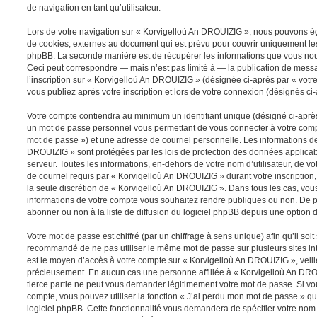
de navigation en tant qu’utilisateur.
Lors de votre navigation sur « Korvigelloù An DROUIZIG », nous pouvons é
de cookies, externes au document qui est prévu pour couvrir uniquement les
phpBB. La seconde manière est de récupérer les informations que vous nou
Ceci peut correspondre — mais n’est pas limité à — la publication de messa
l’inscription sur « Korvigelloù An DROUIZIG » (désignée ci-après par « vot
vous publiez après votre inscription et lors de votre connexion (désignés c
Votre compte contiendra au minimum un identifiant unique (désigné ci-après 
un mot de passe personnel vous permettant de vous connecter à votre compt
mot de passe ») et une adresse de courriel personnelle. Les informations d
DROUIZIG » sont protégées par les lois de protection des données applicab
serveur. Toutes les informations, en-dehors de votre nom d’utilisateur, de v
de courriel requis par « Korvigelloù An DROUIZIG » durant votre inscription, 
la seule discrétion de « Korvigelloù An DROUIZIG ». Dans tous les cas, vou
informations de votre compte vous souhaitez rendre publiques ou non. De 
abonner ou non à la liste de diffusion du logiciel phpBB depuis une option 
Votre mot de passe est chiffré (par un chiffrage à sens unique) afin qu’il soit
recommandé de ne pas utiliser le même mot de passe sur plusieurs sites int
est le moyen d’accès à votre compte sur « Korvigelloù An DROUIZIG », veil
précieusement. En aucun cas une personne affiliée à « Korvigelloù An DRO
tierce partie ne peut vous demander légitimement votre mot de passe. Si vo
compte, vous pouvez utiliser la fonction « J’ai perdu mon mot de passe » qu
logiciel phpBB. Cette fonctionnalité vous demandera de spécifier votre nom d