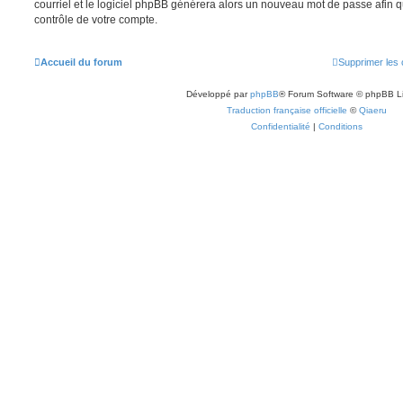
courriel et le logiciel phpBB générera alors un nouveau mot de passe afin 
contrôle de votre compte.
Accueil du forum
Supprimer les 
Développé par
phpBB
® Forum Software © phpBB L
Traduction française officielle
©
Qiaeru
Confidentialité
|
Conditions