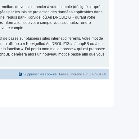
ermettant de vous connecter à votre compte (désigné ci-après
gées par les lois de protection des données applicables dans
rriel requis par « Korvigelloù An DROUIZIG » durant votre
lles informations de votre compte vous souhaitez rendre
r votre compte.
 de passe sur plusieurs sites internet différents. Votre mot de
nne affiliée à « Korvigelloù An DROUIZIG », à phpBB ou à un
er la fonction « J’ai perdu mon mot de passe » qui est proposée
ciel phpBB générera alors un nouveau mot de passe afin que vous
Supprimer les cookies
Fuseau horaire sur
UTC+01:00