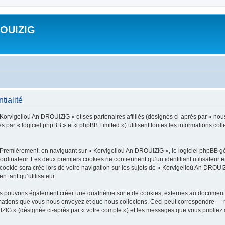
ROUIZIG
tialité
 Korvigelloù An DROUIZIG » et ses partenaires affiliés (désignés ci-après par « nou
par « logiciel phpBB » et « phpBB Limited ») utilisent toutes les informations colle
 Premièrement, en naviguant sur « Korvigelloù An DROUIZIG », le logiciel phpBB gén
ordinateur. Les deux premiers cookies ne contiennent qu’un identifiant utilisateur 
okie sera créé lors de votre navigation sur les sujets de « Korvigelloù An DROUIZI
n tant qu’utilisateur.
us pouvons également créer une quatrième sorte de cookies, externes au document 
mations que vous nous envoyez et que nous collectons. Ceci peut correspondre — m
IZIG » (désignée ci-après par « votre compte ») et les messages que vous publiez ap