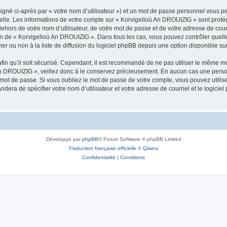
igné ci-après par « votre nom d’utilisateur ») et un mot de passe personnel vous p
nelle. Les informations de votre compte sur « Korvigelloù An DROUIZIG » sont proté
dehors de votre nom d’utilisateur, de votre mot de passe et de votre adresse de cou
rétion de « Korvigelloù An DROUIZIG ». Dans tous les cas, vous pouvez contrôler que
 ou non à la liste de diffusion du logiciel phpBB depuis une option disponible su
afin qu’il soit sécurisé. Cependant, il est recommandé de ne pas utiliser le même mot
An DROUIZIG », veillez donc à le conservez précieusement. En aucun cas une perso
 mot de passe. Si vous oubliez le mot de passe de votre compte, vous pouvez utilis
andera de spécifier votre nom d’utilisateur et votre adresse de courriel et le logi
Développé par
phpBB
® Forum Software © phpBB Limited
Traduction française officielle
©
Qiaeru
Confidentialité
|
Conditions