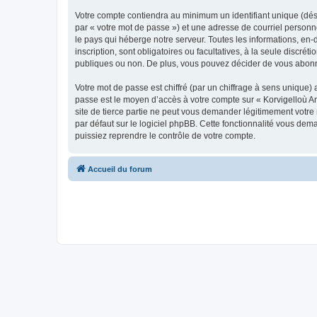
Votre compte contiendra au minimum un identifiant unique (dés
par « votre mot de passe ») et une adresse de courriel person
le pays qui héberge notre serveur. Toutes les informations, en-
inscription, sont obligatoires ou facultatives, à la seule disc
publiques ou non. De plus, vous pouvez décider de vous abonner
Votre mot de passe est chiffré (par un chiffrage à sens unique) 
passe est le moyen d’accès à votre compte sur « Korvigelloù 
site de tierce partie ne peut vous demander légitimement votre
par défaut sur le logiciel phpBB. Cette fonctionnalité vous dem
puissiez reprendre le contrôle de votre compte.
Accueil du forum