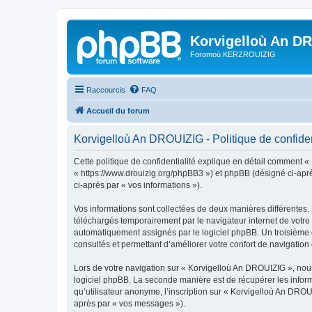
Korvigelloù An D
Foromoù KERZROUIZIG
Raccourcis
FAQ
Accueil du forum
Korvigelloù An DROUIZIG - Politique de confiden
Cette politique de confidentialité explique en détail comment «
« https://www.drouizig.org/phpBB3 ») et phpBB (désigné ci-après 
ci-après par « vos informations »).
Vos informations sont collectées de deux manières différentes.
téléchargés temporairement par le navigateur internet de votre 
automatiquement assignés par le logiciel phpBB. Un troisième co
consultés et permettant d’améliorer votre confort de navigation e
Lors de votre navigation sur « Korvigelloù An DROUIZIG », no
logiciel phpBB. La seconde manière est de récupérer les infor
qu’utilisateur anonyme, l’inscription sur « Korvigelloù An DROU
après par « vos messages »).