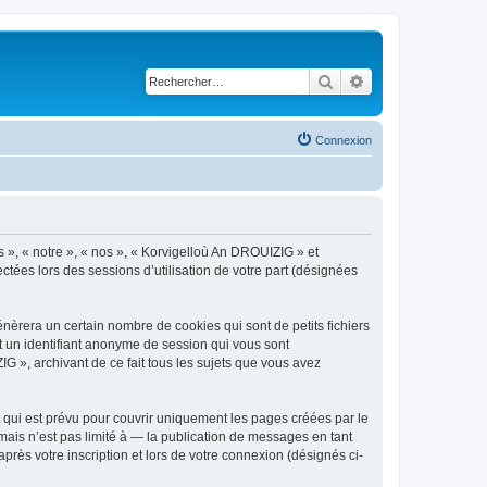
Rechercher
Recherche avancé
Connexion
s », « notre », « nos », « Korvigelloù An DROUIZIG » et
ctées lors des sessions d’utilisation de votre part (désignées
èrera un certain nombre de cookies qui sont de petits fichiers
et un identifiant anonyme de session qui vous sont
G », archivant de ce fait tous les sujets que vous avez
qui est prévu pour couvrir uniquement les pages créées par le
ais n’est pas limité à — la publication de messages en tant
rès votre inscription et lors de votre connexion (désignés ci-