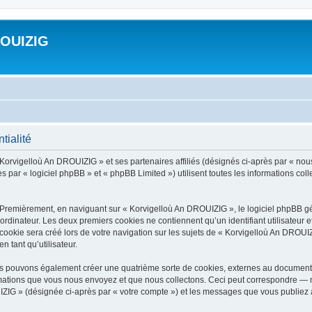
ROUIZIG
tialité
 Korvigelloù An DROUIZIG » et ses partenaires affiliés (désignés ci-après par « nou
par « logiciel phpBB » et « phpBB Limited ») utilisent toutes les informations colle
 Premièrement, en naviguant sur « Korvigelloù An DROUIZIG », le logiciel phpBB gén
ordinateur. Les deux premiers cookies ne contiennent qu’un identifiant utilisateur 
okie sera créé lors de votre navigation sur les sujets de « Korvigelloù An DROUIZI
n tant qu’utilisateur.
us pouvons également créer une quatrième sorte de cookies, externes au document 
mations que vous nous envoyez et que nous collectons. Ceci peut correspondre — m
IZIG » (désignée ci-après par « votre compte ») et les messages que vous publiez ap