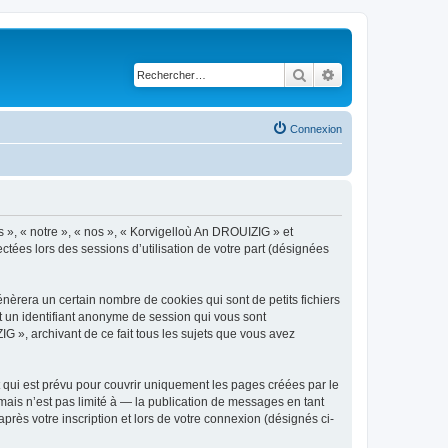
Rechercher
Recherche avancé
Connexion
s », « notre », « nos », « Korvigelloù An DROUIZIG » et
ctées lors des sessions d’utilisation de votre part (désignées
èrera un certain nombre de cookies qui sont de petits fichiers
et un identifiant anonyme de session qui vous sont
G », archivant de ce fait tous les sujets que vous avez
qui est prévu pour couvrir uniquement les pages créées par le
ais n’est pas limité à — la publication de messages en tant
rès votre inscription et lors de votre connexion (désignés ci-