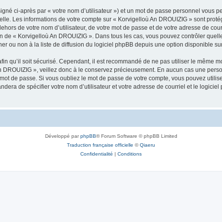
igné ci-après par « votre nom d’utilisateur ») et un mot de passe personnel vous p
nelle. Les informations de votre compte sur « Korvigelloù An DROUIZIG » sont proté
dehors de votre nom d’utilisateur, de votre mot de passe et de votre adresse de cou
rétion de « Korvigelloù An DROUIZIG ». Dans tous les cas, vous pouvez contrôler que
 ou non à la liste de diffusion du logiciel phpBB depuis une option disponible su
afin qu’il soit sécurisé. Cependant, il est recommandé de ne pas utiliser le même mot
An DROUIZIG », veillez donc à le conservez précieusement. En aucun cas une perso
 mot de passe. Si vous oubliez le mot de passe de votre compte, vous pouvez utilis
andera de spécifier votre nom d’utilisateur et votre adresse de courriel et le logi
Développé par
phpBB
® Forum Software © phpBB Limited
Traduction française officielle
©
Qiaeru
Confidentialité
|
Conditions