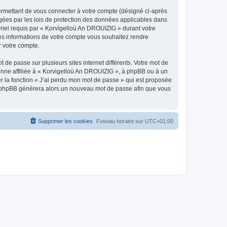
ermettant de vous connecter à votre compte (désigné ci-après
gées par les lois de protection des données applicables dans
rriel requis par « Korvigelloù An DROUIZIG » durant votre
lles informations de votre compte vous souhaitez rendre
r votre compte.
 de passe sur plusieurs sites internet différents. Votre mot de
nne affiliée à « Korvigelloù An DROUIZIG », à phpBB ou à un
er la fonction « J’ai perdu mon mot de passe » qui est proposée
ciel phpBB générera alors un nouveau mot de passe afin que vous
Supprimer les cookies
Fuseau horaire sur
UTC+01:00