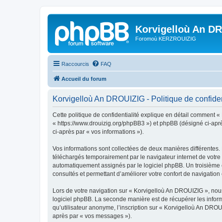
Korvigelloù An D
Foromoù KERZROUIZIG
Raccourcis
FAQ
Accueil du forum
Korvigelloù An DROUIZIG - Politique de confiden
Cette politique de confidentialité explique en détail comment «
« https://www.drouizig.org/phpBB3 ») et phpBB (désigné ci-après 
ci-après par « vos informations »).
Vos informations sont collectées de deux manières différentes.
téléchargés temporairement par le navigateur internet de votre 
automatiquement assignés par le logiciel phpBB. Un troisième co
consultés et permettant d’améliorer votre confort de navigation e
Lors de votre navigation sur « Korvigelloù An DROUIZIG », no
logiciel phpBB. La seconde manière est de récupérer les infor
qu’utilisateur anonyme, l’inscription sur « Korvigelloù An DROU
après par « vos messages »).