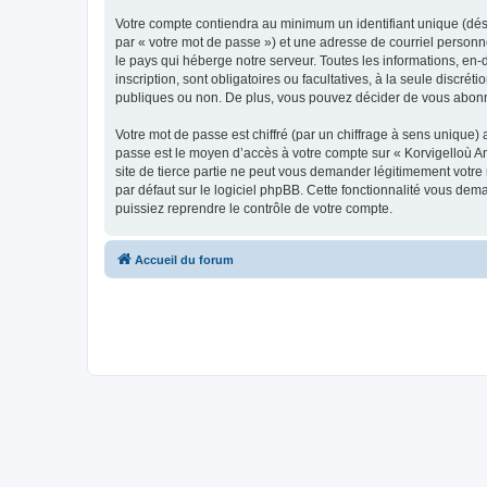
Votre compte contiendra au minimum un identifiant unique (dés
par « votre mot de passe ») et une adresse de courriel person
le pays qui héberge notre serveur. Toutes les informations, en-
inscription, sont obligatoires ou facultatives, à la seule disc
publiques ou non. De plus, vous pouvez décider de vous abonner
Votre mot de passe est chiffré (par un chiffrage à sens unique) 
passe est le moyen d’accès à votre compte sur « Korvigelloù 
site de tierce partie ne peut vous demander légitimement votre
par défaut sur le logiciel phpBB. Cette fonctionnalité vous dem
puissiez reprendre le contrôle de votre compte.
Accueil du forum