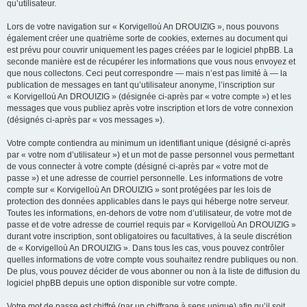
qu’utilisateur.
Lors de votre navigation sur « Korvigelloù An DROUIZIG », nous pouvons
également créer une quatrième sorte de cookies, externes au document qui
est prévu pour couvrir uniquement les pages créées par le logiciel phpBB. La
seconde manière est de récupérer les informations que vous nous envoyez et
que nous collectons. Ceci peut correspondre — mais n’est pas limité à — la
publication de messages en tant qu’utilisateur anonyme, l’inscription sur
« Korvigelloù An DROUIZIG » (désignée ci-après par « votre compte ») et les
messages que vous publiez après votre inscription et lors de votre connexion
(désignés ci-après par « vos messages »).
Votre compte contiendra au minimum un identifiant unique (désigné ci-après
par « votre nom d’utilisateur ») et un mot de passe personnel vous permettant
de vous connecter à votre compte (désigné ci-après par « votre mot de
passe ») et une adresse de courriel personnelle. Les informations de votre
compte sur « Korvigelloù An DROUIZIG » sont protégées par les lois de
protection des données applicables dans le pays qui héberge notre serveur.
Toutes les informations, en-dehors de votre nom d’utilisateur, de votre mot de
passe et de votre adresse de courriel requis par « Korvigelloù An DROUIZIG »
durant votre inscription, sont obligatoires ou facultatives, à la seule discrétion
de « Korvigelloù An DROUIZIG ». Dans tous les cas, vous pouvez contrôler
quelles informations de votre compte vous souhaitez rendre publiques ou non.
De plus, vous pouvez décider de vous abonner ou non à la liste de diffusion du
logiciel phpBB depuis une option disponible sur votre compte.
Votre mot de passe est chiffré (par un chiffrage à sens unique) afin qu’il soit