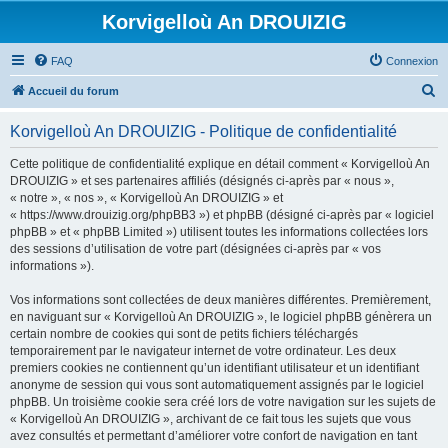
Korvigelloù An DROUIZIG
FAQ
Connexion
R
Accueil du forum
e
Korvigelloù An DROUIZIG - Politique de confidentialité
c
h
Cette politique de confidentialité explique en détail comment « Korvigelloù An
DROUIZIG » et ses partenaires affiliés (désignés ci-après par « nous »,
e
« notre », « nos », « Korvigelloù An DROUIZIG » et
r
« https://www.drouizig.org/phpBB3 ») et phpBB (désigné ci-après par « logiciel
phpBB » et « phpBB Limited ») utilisent toutes les informations collectées lors
c
des sessions d’utilisation de votre part (désignées ci-après par « vos
h
informations »).
e
Vos informations sont collectées de deux manières différentes. Premièrement,
r
en naviguant sur « Korvigelloù An DROUIZIG », le logiciel phpBB génèrera un
certain nombre de cookies qui sont de petits fichiers téléchargés
temporairement par le navigateur internet de votre ordinateur. Les deux
premiers cookies ne contiennent qu’un identifiant utilisateur et un identifiant
anonyme de session qui vous sont automatiquement assignés par le logiciel
phpBB. Un troisième cookie sera créé lors de votre navigation sur les sujets de
« Korvigelloù An DROUIZIG », archivant de ce fait tous les sujets que vous
avez consultés et permettant d’améliorer votre confort de navigation en tant