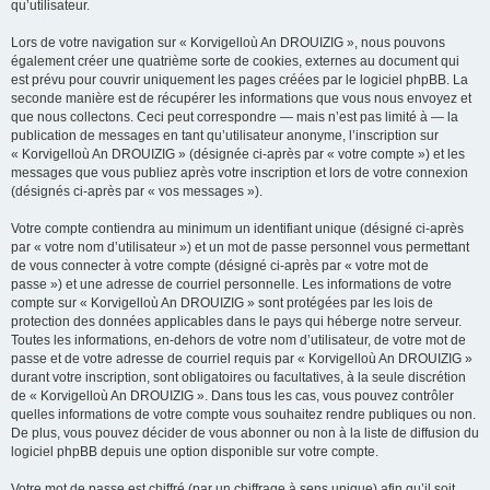
qu’utilisateur.
Lors de votre navigation sur « Korvigelloù An DROUIZIG », nous pouvons
également créer une quatrième sorte de cookies, externes au document qui
est prévu pour couvrir uniquement les pages créées par le logiciel phpBB. La
seconde manière est de récupérer les informations que vous nous envoyez et
que nous collectons. Ceci peut correspondre — mais n’est pas limité à — la
publication de messages en tant qu’utilisateur anonyme, l’inscription sur
« Korvigelloù An DROUIZIG » (désignée ci-après par « votre compte ») et les
messages que vous publiez après votre inscription et lors de votre connexion
(désignés ci-après par « vos messages »).
Votre compte contiendra au minimum un identifiant unique (désigné ci-après
par « votre nom d’utilisateur ») et un mot de passe personnel vous permettant
de vous connecter à votre compte (désigné ci-après par « votre mot de
passe ») et une adresse de courriel personnelle. Les informations de votre
compte sur « Korvigelloù An DROUIZIG » sont protégées par les lois de
protection des données applicables dans le pays qui héberge notre serveur.
Toutes les informations, en-dehors de votre nom d’utilisateur, de votre mot de
passe et de votre adresse de courriel requis par « Korvigelloù An DROUIZIG »
durant votre inscription, sont obligatoires ou facultatives, à la seule discrétion
de « Korvigelloù An DROUIZIG ». Dans tous les cas, vous pouvez contrôler
quelles informations de votre compte vous souhaitez rendre publiques ou non.
De plus, vous pouvez décider de vous abonner ou non à la liste de diffusion du
logiciel phpBB depuis une option disponible sur votre compte.
Votre mot de passe est chiffré (par un chiffrage à sens unique) afin qu’il soit