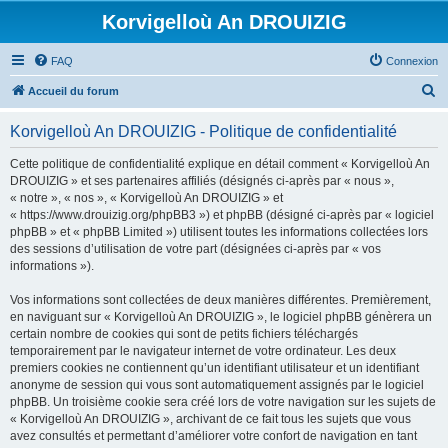
Korvigelloù An DROUIZIG
FAQ
Connexion
R
Accueil du forum
e
Korvigelloù An DROUIZIG - Politique de confidentialité
c
h
Cette politique de confidentialité explique en détail comment « Korvigelloù An
DROUIZIG » et ses partenaires affiliés (désignés ci-après par « nous »,
e
« notre », « nos », « Korvigelloù An DROUIZIG » et
r
« https://www.drouizig.org/phpBB3 ») et phpBB (désigné ci-après par « logiciel
phpBB » et « phpBB Limited ») utilisent toutes les informations collectées lors
c
des sessions d’utilisation de votre part (désignées ci-après par « vos
h
informations »).
e
Vos informations sont collectées de deux manières différentes. Premièrement,
r
en naviguant sur « Korvigelloù An DROUIZIG », le logiciel phpBB génèrera un
certain nombre de cookies qui sont de petits fichiers téléchargés
temporairement par le navigateur internet de votre ordinateur. Les deux
premiers cookies ne contiennent qu’un identifiant utilisateur et un identifiant
anonyme de session qui vous sont automatiquement assignés par le logiciel
phpBB. Un troisième cookie sera créé lors de votre navigation sur les sujets de
« Korvigelloù An DROUIZIG », archivant de ce fait tous les sujets que vous
avez consultés et permettant d’améliorer votre confort de navigation en tant