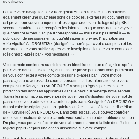
qu’utilisateur.
Lors de votre navigation sur « Korvigelloù An DROUIZIG », nous pouvons
également créer une quatrième sorte de cookies, externes au document qui
est prévu pour couvrir uniquement les pages créées par le logiciel phpBB. La
seconde manière est de récupérer les informations que vous nous envoyez et
que nous collectons. Ceci peut correspondre — mais n’est pas limité à — la
publication de messages en tant qu’utilisateur anonyme, l’inscription sur
« Korvigelloù An DROUIZIG » (désignée ci-après par « votre compte ») et les
messages que vous publiez après votre inscription et lors de votre connexion
(désignés ci-après par « vos messages »).
Votre compte contiendra au minimum un identifiant unique (désigné ci-après
par « votre nom d’utilisateur ») et un mot de passe personnel vous permettant
de vous connecter à votre compte (désigné ci-après par « votre mot de
passe ») et une adresse de courriel personnelle. Les informations de votre
compte sur « Korvigelloù An DROUIZIG » sont protégées par les lois de
protection des données applicables dans le pays qui héberge notre serveur.
Toutes les informations, en-dehors de votre nom d’utilisateur, de votre mot de
passe et de votre adresse de courriel requis par « Korvigelloù An DROUIZIG »
durant votre inscription, sont obligatoires ou facultatives, à la seule discrétion
de « Korvigelloù An DROUIZIG ». Dans tous les cas, vous pouvez contrôler
quelles informations de votre compte vous souhaitez rendre publiques ou non.
De plus, vous pouvez décider de vous abonner ou non à la liste de diffusion du
logiciel phpBB depuis une option disponible sur votre compte.
Votre mot de passe est chiffré (par un chiffrage à sens unique) afin qu’il soit