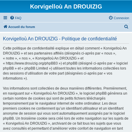
Korvigelloù An DROUIZIG
FAQ
Connexion
R
Accueil du forum
e
Korvigelloù An DROUIZIG - Politique de confidentialité
c
h
Cette politique de confidentialité explique en détail comment « Korvigelloù An
DROUIZIG » et ses partenaires affiliés (désignés ci-après par « nous »,
e
« notre », « nos », « Korvigelloù An DROUIZIG » et
r
« https://www.drouizig.org/phpBB3 ») et phpBB (désigné ci-après par « logiciel
phpBB » et « phpBB Limited ») utilisent toutes les informations collectées lors
c
des sessions d’utilisation de votre part (désignées ci-après par « vos
h
informations »).
e
Vos informations sont collectées de deux manières différentes. Premièrement,
r
en naviguant sur « Korvigelloù An DROUIZIG », le logiciel phpBB génèrera un
certain nombre de cookies qui sont de petits fichiers téléchargés
temporairement par le navigateur internet de votre ordinateur. Les deux
premiers cookies ne contiennent qu’un identifiant utilisateur et un identifiant
anonyme de session qui vous sont automatiquement assignés par le logiciel
phpBB. Un troisième cookie sera créé lors de votre navigation sur les sujets de
« Korvigelloù An DROUIZIG », archivant de ce fait tous les sujets que vous
avez consultés et permettant d’améliorer votre confort de navigation en tant