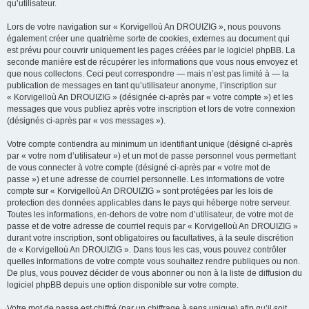
qu’utilisateur.
Lors de votre navigation sur « Korvigelloù An DROUIZIG », nous pouvons
également créer une quatrième sorte de cookies, externes au document qui
est prévu pour couvrir uniquement les pages créées par le logiciel phpBB. La
seconde manière est de récupérer les informations que vous nous envoyez et
que nous collectons. Ceci peut correspondre — mais n’est pas limité à — la
publication de messages en tant qu’utilisateur anonyme, l’inscription sur
« Korvigelloù An DROUIZIG » (désignée ci-après par « votre compte ») et les
messages que vous publiez après votre inscription et lors de votre connexion
(désignés ci-après par « vos messages »).
Votre compte contiendra au minimum un identifiant unique (désigné ci-après
par « votre nom d’utilisateur ») et un mot de passe personnel vous permettant
de vous connecter à votre compte (désigné ci-après par « votre mot de
passe ») et une adresse de courriel personnelle. Les informations de votre
compte sur « Korvigelloù An DROUIZIG » sont protégées par les lois de
protection des données applicables dans le pays qui héberge notre serveur.
Toutes les informations, en-dehors de votre nom d’utilisateur, de votre mot de
passe et de votre adresse de courriel requis par « Korvigelloù An DROUIZIG »
durant votre inscription, sont obligatoires ou facultatives, à la seule discrétion
de « Korvigelloù An DROUIZIG ». Dans tous les cas, vous pouvez contrôler
quelles informations de votre compte vous souhaitez rendre publiques ou non.
De plus, vous pouvez décider de vous abonner ou non à la liste de diffusion du
logiciel phpBB depuis une option disponible sur votre compte.
Votre mot de passe est chiffré (par un chiffrage à sens unique) afin qu’il soit