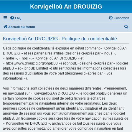
Korvigelloù An DROUIZIG
FAQ
Connexion
R
Accueil du forum
e
Korvigelloù An DROUIZIG - Politique de confidentialité
c
h
Cette politique de confidentialité explique en détail comment « Korvigelloù An
DROUIZIG » et ses partenaires affiliés (désignés ci-après par « nous »,
e
« notre », « nos », « Korvigelloù An DROUIZIG » et
r
« https://www.drouizig.org/phpBB3 ») et phpBB (désigné ci-après par « logiciel
phpBB » et « phpBB Limited ») utilisent toutes les informations collectées lors
c
des sessions d’utilisation de votre part (désignées ci-après par « vos
h
informations »).
e
Vos informations sont collectées de deux manières différentes. Premièrement,
r
en naviguant sur « Korvigelloù An DROUIZIG », le logiciel phpBB génèrera un
certain nombre de cookies qui sont de petits fichiers téléchargés
temporairement par le navigateur internet de votre ordinateur. Les deux
premiers cookies ne contiennent qu’un identifiant utilisateur et un identifiant
anonyme de session qui vous sont automatiquement assignés par le logiciel
phpBB. Un troisième cookie sera créé lors de votre navigation sur les sujets de
« Korvigelloù An DROUIZIG », archivant de ce fait tous les sujets que vous
avez consultés et permettant d’améliorer votre confort de navigation en tant