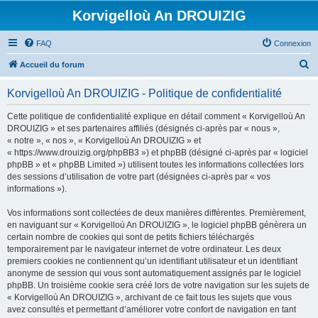
Korvigelloù An DROUIZIG
FAQ
Connexion
R
Accueil du forum
e
Korvigelloù An DROUIZIG - Politique de confidentialité
c
h
Cette politique de confidentialité explique en détail comment « Korvigelloù An
DROUIZIG » et ses partenaires affiliés (désignés ci-après par « nous »,
e
« notre », « nos », « Korvigelloù An DROUIZIG » et
r
« https://www.drouizig.org/phpBB3 ») et phpBB (désigné ci-après par « logiciel
phpBB » et « phpBB Limited ») utilisent toutes les informations collectées lors
c
des sessions d’utilisation de votre part (désignées ci-après par « vos
h
informations »).
e
Vos informations sont collectées de deux manières différentes. Premièrement,
r
en naviguant sur « Korvigelloù An DROUIZIG », le logiciel phpBB génèrera un
certain nombre de cookies qui sont de petits fichiers téléchargés
temporairement par le navigateur internet de votre ordinateur. Les deux
premiers cookies ne contiennent qu’un identifiant utilisateur et un identifiant
anonyme de session qui vous sont automatiquement assignés par le logiciel
phpBB. Un troisième cookie sera créé lors de votre navigation sur les sujets de
« Korvigelloù An DROUIZIG », archivant de ce fait tous les sujets que vous
avez consultés et permettant d’améliorer votre confort de navigation en tant