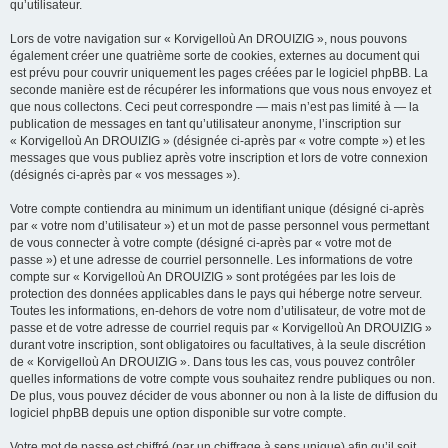
qu’utilisateur.
Lors de votre navigation sur « Korvigelloù An DROUIZIG », nous pouvons
également créer une quatrième sorte de cookies, externes au document qui
est prévu pour couvrir uniquement les pages créées par le logiciel phpBB. La
seconde manière est de récupérer les informations que vous nous envoyez et
que nous collectons. Ceci peut correspondre — mais n’est pas limité à — la
publication de messages en tant qu’utilisateur anonyme, l’inscription sur
« Korvigelloù An DROUIZIG » (désignée ci-après par « votre compte ») et les
messages que vous publiez après votre inscription et lors de votre connexion
(désignés ci-après par « vos messages »).
Votre compte contiendra au minimum un identifiant unique (désigné ci-après
par « votre nom d’utilisateur ») et un mot de passe personnel vous permettant
de vous connecter à votre compte (désigné ci-après par « votre mot de
passe ») et une adresse de courriel personnelle. Les informations de votre
compte sur « Korvigelloù An DROUIZIG » sont protégées par les lois de
protection des données applicables dans le pays qui héberge notre serveur.
Toutes les informations, en-dehors de votre nom d’utilisateur, de votre mot de
passe et de votre adresse de courriel requis par « Korvigelloù An DROUIZIG »
durant votre inscription, sont obligatoires ou facultatives, à la seule discrétion
de « Korvigelloù An DROUIZIG ». Dans tous les cas, vous pouvez contrôler
quelles informations de votre compte vous souhaitez rendre publiques ou non.
De plus, vous pouvez décider de vous abonner ou non à la liste de diffusion du
logiciel phpBB depuis une option disponible sur votre compte.
Votre mot de passe est chiffré (par un chiffrage à sens unique) afin qu’il soit